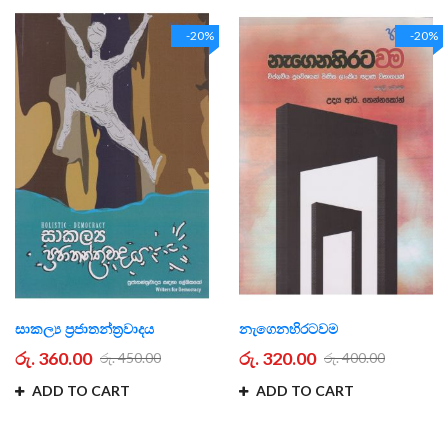
-20%
-20%
සාකල්‍ය ප්‍රජාතන්ත්‍රවාදය
නැගෙනහිරටවම
රු. 360.00
රු. 320.00
රු. 450.00
රු. 400.00
ADD TO CART
ADD TO CART