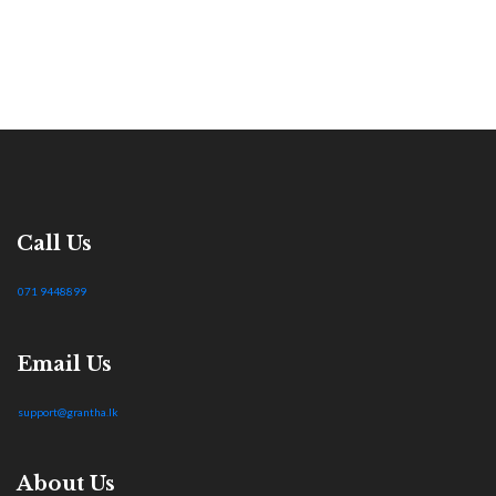
Call Us
071 9448899
Email Us
support@grantha.lk
About Us