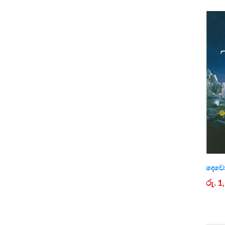
දෙවො
රු. 