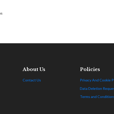
ms
About Us
Policies
Contact Us
Privacy And Cookie P
Data Deletion Reque
Terms and Condition