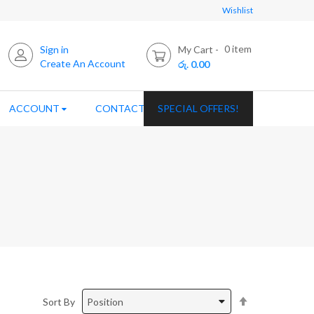
Wishlist
0
item
Sign in
My Cart
Create An Account
රු. 0.00
ACCOUNT
CONTACT US
SPECIAL OFFERS!
Set
Sort By
Descending