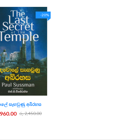
-20%
ලේ සැ ඟවුණු අබිරහස
1,960.00
රු. 2,450.00