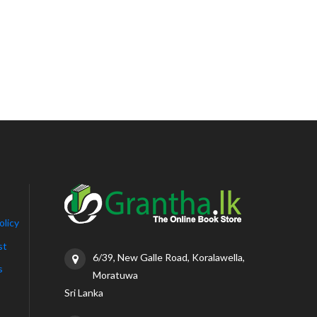
olicy
st
6/39, New Galle Road, Koralawella,
s
Moratuwa
Sri Lanka