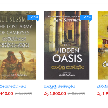
-20%
-20%
බයිසෙස් සේනාංකය
සැඟවුණු ක්ෂේමභූමිය
ඔසිරිස
1,440.00
රු. 1,800.00
රු. 1,
රු. 1,800.00
රු. 2,250.00