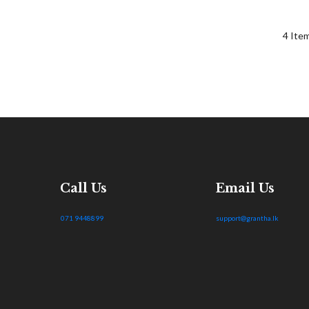
4
Ite
Call Us
Email Us
071 9448899
support@grantha.lk