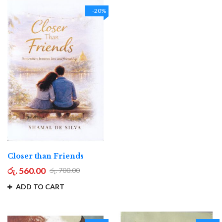
-20%
Closer than Friends
රු. 560.00
රු. 700.00
ADD TO CART