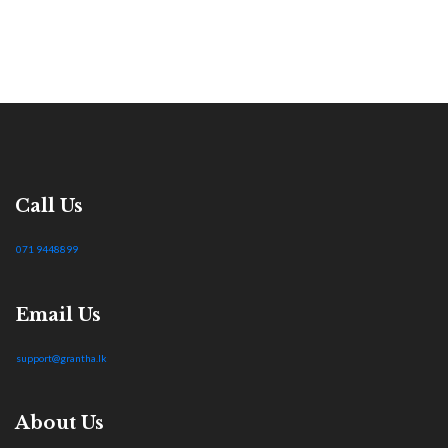
Call Us
071 9448899
Email Us
support@grantha.lk
About Us