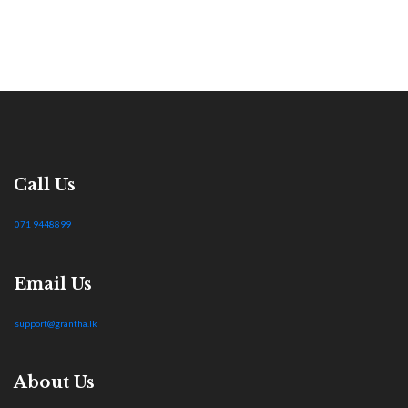
Call Us
071 9448899
Email Us
support@grantha.lk
About Us