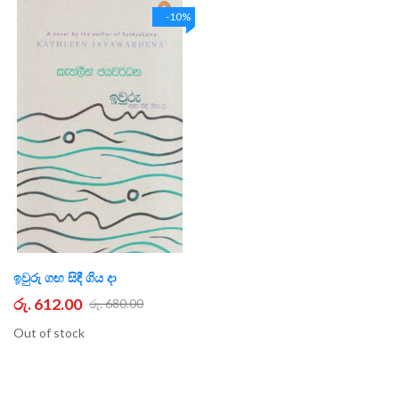
-10%
ඉවුරු ගඟ සිඳී ගිය දා
රු. 612.00
රු. 680.00
Out of stock