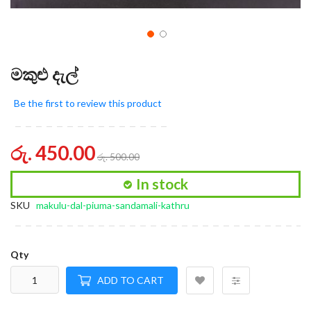
මකුළු දැල්
Be the first to review this product
රු. 450.00
රු. 500.00
In stock
SKU
makulu-dal-piuma-sandamali-kathru
Qty
ADD TO CART