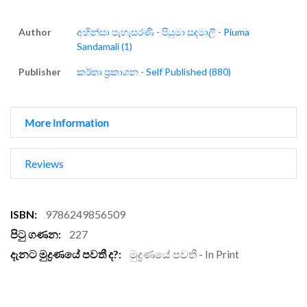
Author
අහින්සා පැහැසරණි - පියුමා සඳමාලි - Piuma
Sandamali (1)
Publisher
කර්තෘ ප්‍රකාශන - Self Published (880)
More Information
Reviews
More
9786249856509
Information
227
මුද්‍රණයේ පවති - In Print