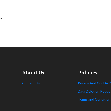
ms
About Us
Policies
Contact Us
Privacy And Cookie P
Data Deletion Reque
Terms and Condition