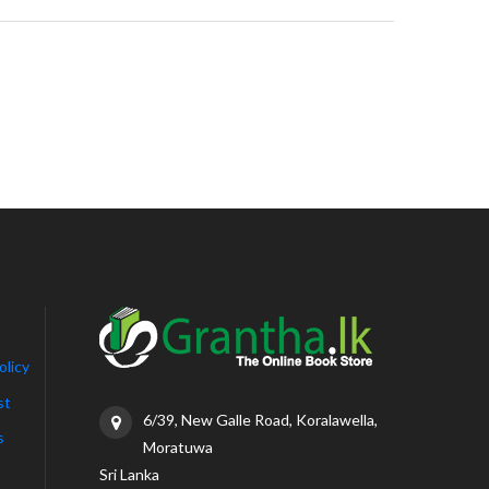
olicy
st
6/39, New Galle Road, Koralawella,
s
Moratuwa
Sri Lanka