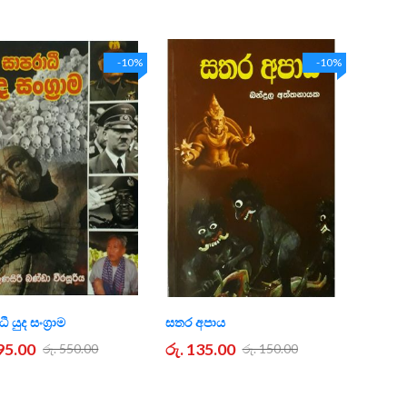
-10%
-10%
ී යුද සංග්‍රාම
සතර අපාය
495.00
රු. 135.00
රු. 550.00
රු. 150.00