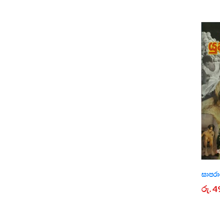
සාපරාධ
රු. 