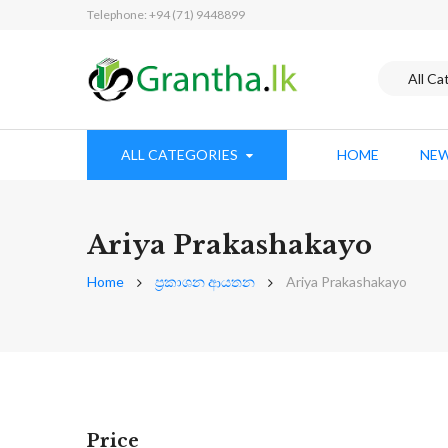
Telephone: +94 (71) 9448899
ALL CATEGORIES
HOME
NEW
Ariya Prakashakayo
Home
ප්‍රකාශන ආයතන
Ariya Prakashakayo
Price