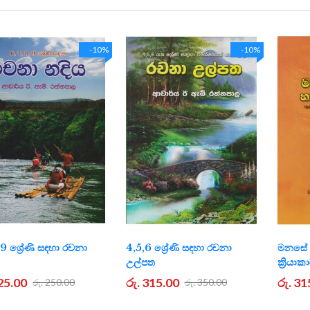
-10%
-10%
,9 ශ්‍රේණි සඳහා රචනා
4,5,6 ශ්‍රේණි සඳහා රචනා
මනසේ 
උල්පත
ක්‍රියාක
225.00
රු. 315.00
රු. 31
රු. 250.00
රු. 350.00