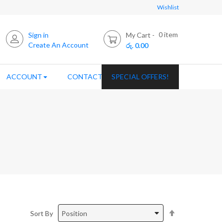
Wishlist
0
item
Sign in
My Cart
Create An Account
රු. 0.00
ACCOUNT
CONTACT US
SPECIAL OFFERS!
Set
Sort By
Descending