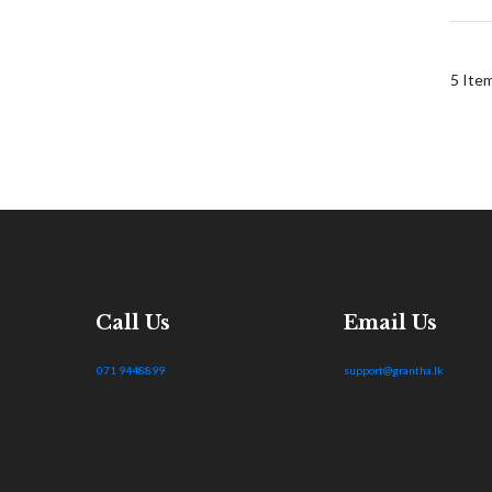
5
Ite
Call Us
Email Us
071 9448899
support@grantha.lk