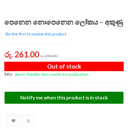
පෙනෙන නොපෙනෙන ලෝකය - අකුණු
Be the first to review this product
රු. 261.00
රු. 290.00
Out of stock
SKU
akunu-franklin-don-ruwini-esl-publication
Notify me when this product is in stock