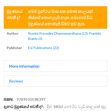
මුද්‍රණයේ
මෙම ග්‍රන්ථය මාස 6ක පමණ කාලයක්
පවතී ද?
තිස්සේ තොග ලැබී නැත. බොහෝ විට
මුද්‍රණයේ නොමැති වීමට ඉඩ ඇත.
Author
Ruwini Prasadini Dharmawardhana (13)
,
Franklin
Branly (3)
Publisher
Esl Publications (22)
More Information
Reviews
More
9789550598397
Information
දින 180ක් හෝ ඊට වැඩි කාලයක් තුල