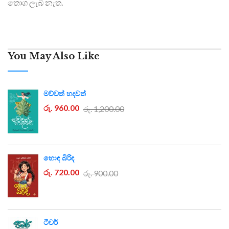
තොග ලැබී නැත.
You May Also Like
මව්වත් හදවත්
රු. 960.00
රු. 1,200.00
හොඳ බිරිඳ
රු. 720.00
රු. 900.00
ටීචර්