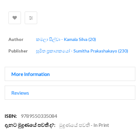
Author
කමලා සිල්වා - Kamala Silva (20)
Publisher
සුමිත ප්‍රකාශකයෝ - Sumitha Prakashakayo (230)
More Information
Reviews
More
9789550335084
Information
මුද්‍රණයේ පවති - In Print