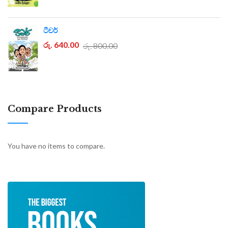
ටීචර්
රු. 640.00
රු. 800.00
Compare Products
You have no items to compare.