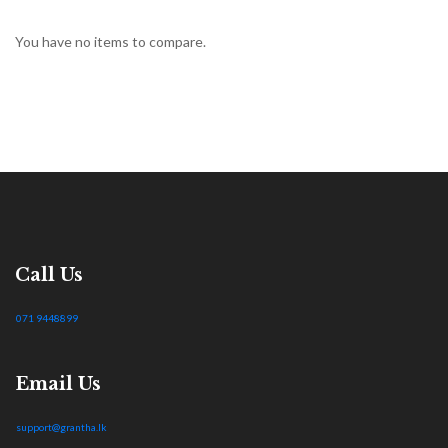
You have no items to compare.
Call Us
071 9448899
Email Us
support@grantha.lk