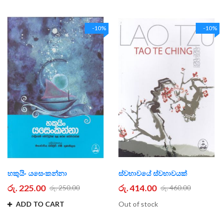
-10%
-10%
හකුයිං යසෙංකන්නා
ස්වභාවයේ ස්වභාවයක්
රු. 225.00
රු. 414.00
රු. 250.00
රු. 460.00
ADD TO CART
Out of stock