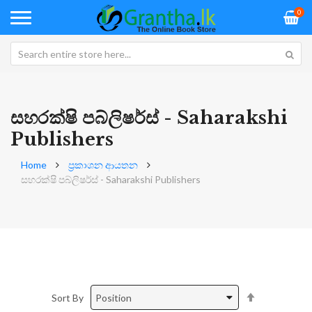
0
සහරක්ෂි පබ්ලිෂර්ස් - Saharakshi
Publishers
Home
ප්‍රකාශන ආයතන
සහරක්ෂි පබ්ලිෂර්ස් - Saharakshi Publishers
Set
Sort By
Descending