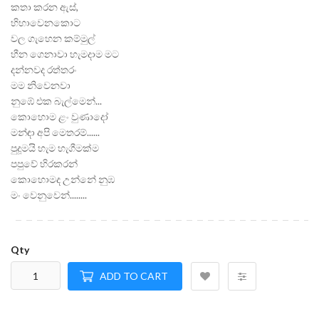
කතා කරන ඇස්,
හිහාවෙනකොට
වල ගැහෙන කම්මුල්
හීන ගෙනාවා හැමදාම මට
දන්නවද රත්තරං
මම නිවෙනවා
නුඹේ එක බැල්මෙන්...
කොහොම ළං වුණාදෝ
මන්ඳා අපි මෙතරම්......
පුදූමයි හැම හැගීමක්ම
පපුවේ හිරකරන්
කොහොමද උන්නේ නුඹ
මං වෙනුවෙන්........
Qty
ADD TO CART