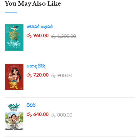
You May Also Like
මව්වත් හදවත්
රු. 960.00
රු. 1,200.00
හොඳ බිරිඳ
රු. 720.00
රු. 900.00
ටීචර්
රු. 640.00
රු. 800.00