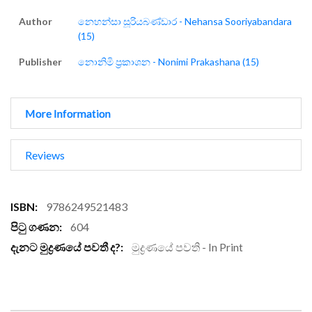
Author
නෙහන්සා සූරියබණ්ඩාර - Nehansa Sooriyabandara
(15)
Publisher
නොනිමි ප්‍රකාශන - Nonimi Prakashana (15)
More Information
Reviews
More
9786249521483
Information
604
මුද්‍රණයේ පවති - In Print