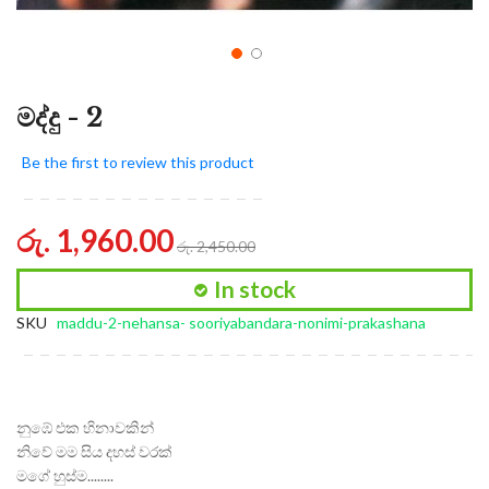
මද්දු - 2
Be the first to review this product
රු. 1,960.00
රු. 2,450.00
In stock
SKU
maddu-2-nehansa- sooriyabandara-nonimi-prakashana
නුඹේ එක හිනාවකින්
නිවේ මම සිය දහස් වරක්
මගේ හුස්ම........