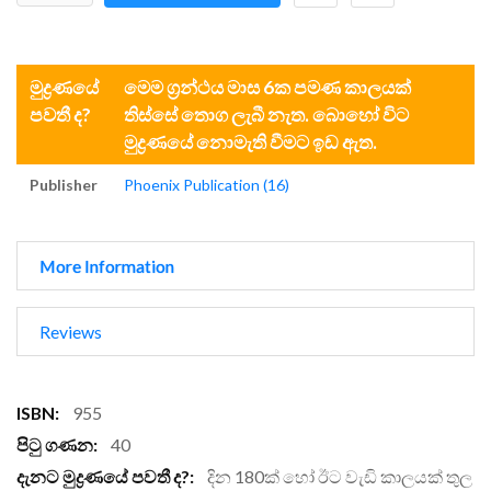
මුද්‍රණයේ
මෙම ග්‍රන්ථය මාස 6ක පමණ කාලයක්
පවතී ද?
තිස්සේ තොග ලැබී නැත. බොහෝ විට
මුද්‍රණයේ නොමැති වීමට ඉඩ ඇත.
Publisher
Phoenix Publication (16)
More Information
Reviews
More
955
Information
40
දින 180ක් හෝ ඊට වැඩි කාලයක් තුල