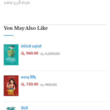
තොග ලැබී නැත.
You May Also Like
මව්වත් හදවත්
රු. 960.00
රු. 1,200.00
හොඳ බිරිඳ
රු. 720.00
රු. 900.00
ටීචර්