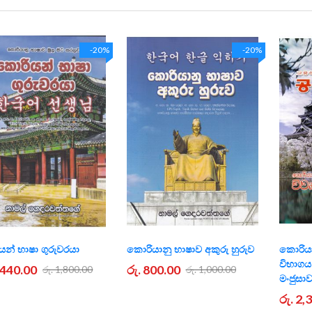
-20%
-20%
න් භාෂා ගුරුවරයා
කොරියානු භාෂාව අකුරු හුරුව
කොරියාන
විභාගය 
1,440.00
රු. 800.00
රු. 1,800.00
රු. 1,000.00
මංජුසාව
රු. 2,