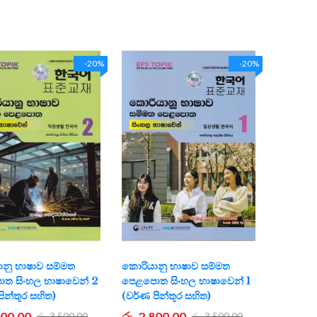
-20%
-20%
නු භාෂාව සම්මත
කොරියානු භාෂාව සම්මත
ත සිංහල භාෂාවෙන් 2
පෙළපොත සිංහල භාෂාවෙන් 1
ින්තූර සහිත)
(වර්ණ පින්තූර සහිත)
800.00
රු. 2,800.00
රු. 3,500.00
රු. 3,500.00