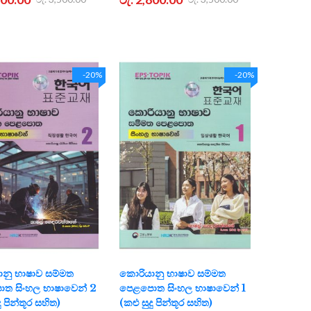
-20%
-20%
නු භාෂාව සම්මත
කොරියානු භාෂාව සම්මත
ත සිංහල භාෂාවෙන් 2
පෙළපොත සිංහල භාෂාවෙන් 1
ු පින්තූර සහිත)
(කළු සුදු පින්තූර සහිත)