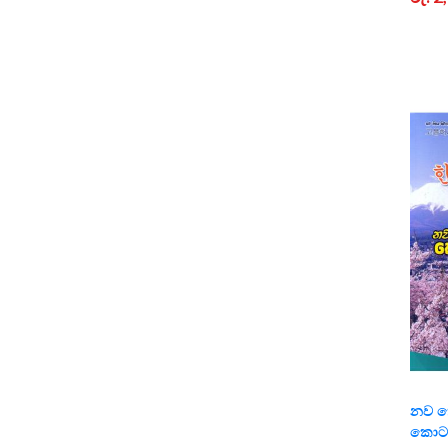
නව කො
කොට