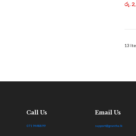
රු. 
13
It
Call Us
Email Us
071 9448899
support@grantha.lk