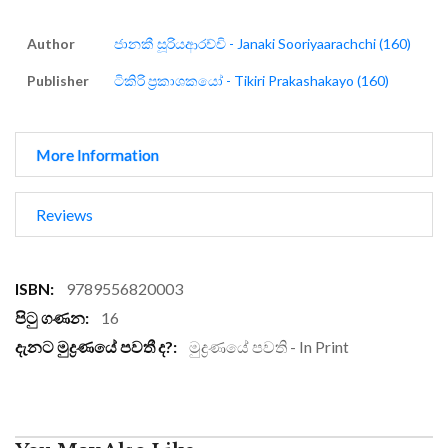
Author
ජානකී සූරියආරච්චි - Janaki Sooriyaarachchi (160)
Publisher
ටිකිරි ප්‍රකාශකයෝ - Tikiri Prakashakayo (160)
More Information
Reviews
More
9789556820003
Information
16
මුද්‍රණයේ පවති - In Print