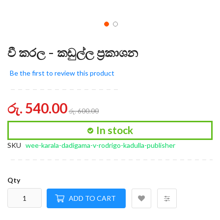
වී කරල - කඩුල්ල ප්‍රකාශන
Be the first to review this product
රු. 540.00
රු. 600.00
In stock
SKU
wee-karala-dadigama-v-rodrigo-kadulla-publisher
Qty
ADD TO CART