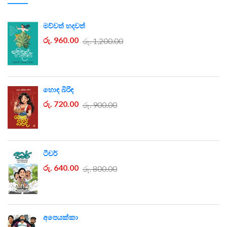
මව්වත් හදවත්
රු. 960.00
රු. 1,200.00
හොඳ බිරිඳ
රු. 720.00
රු. 900.00
ටීචර්
රු. 640.00
රු. 800.00
අපෙයක්කා