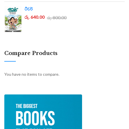
ටීචර්
රු. 640.00
රු. 800.00
Compare Products
You have no items to compare.