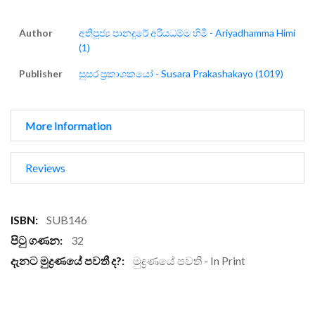
Author
අතිපූජ්‍ය පානදුරේ අරියධම්ම හිමි - Ariyadhamma Himi
(1)
Publisher
සුසර ප්‍රකාශකයෝ - Susara Prakashakayo (1019)
More Information
Reviews
More
SUB146
Information
32
මුද්‍රණයේ පවති - In Print