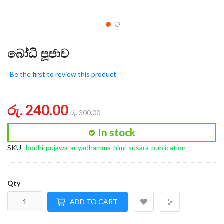
බෝධි පූජාව
Be the first to review this product
රු. 240.00
රු. 300.00
In stock
SKU
bodhi-pujawa-ariyadhamma-himi-susara-publication
Qty
ADD TO CART