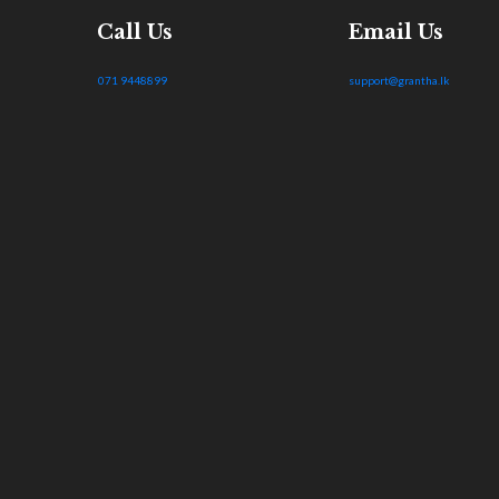
Call Us
Email Us
071 9448899
support@grantha.lk