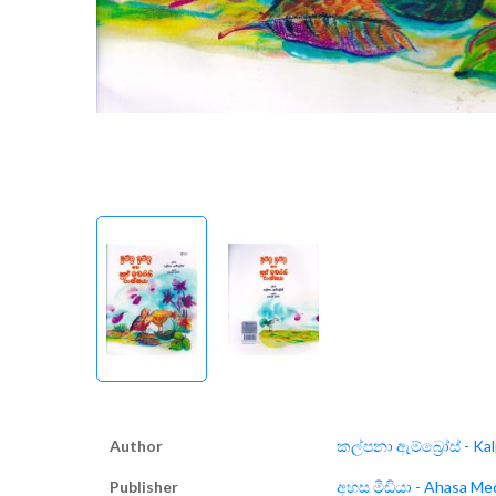
Author
කල්පනා ඇම්බ්‍රෝස් - Ka
Publisher
අහස මීඩියා - Ahasa Me