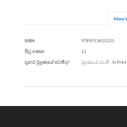
More I
More
ISBN
9789553425225
Information
පිටු ගණන
12
දැනට මුද්‍රණයේ පවතී ද?
මුද්‍රණයේ පවති - In Print