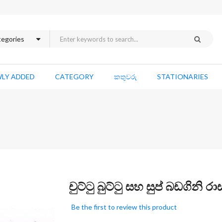
LY ADDED
CATEGORY
කතුවරු
STATIONARIES
Skip
චුට්ටු බුට්ටු සහ සුප් බඩගිනි රා
to
the
Be the first to review this product
beginning