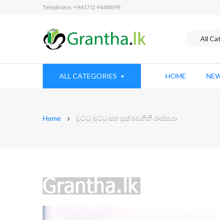
Telephone: +94 (71) 9448899
ALL CATEGORIES
HOME
NEW
Home
චුට්ටු බුට්ටු සහ සුප් බඩගිනි රාස්සයා
Skip
to
the
end