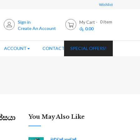
Wishlist
0
item
Sign in
My Cart
Create An Account
රු. 0.00
ACCOUNT
CONTACT US
SPECIAL OFFERS!
ස්සයා
You May Also Like
මව්වත් හදවත්