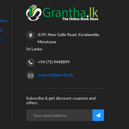
olicy
st
6/39, New Galle Road, Koralawella,
s
Moratuwa
Sri Lanka
+94 (71) 9448899
support@grantha.lk
Subscribe & get discount coupons and
offers.