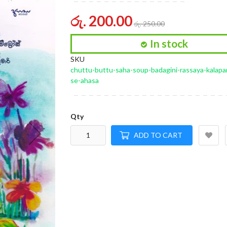
of
the
රු. 200.00
රු. 250.00
images
gallery
In stock
SKU
chuttu-buttu-saha-soup-badagini-rassaya-kalap
se-ahasa
Qty
ADD TO CART