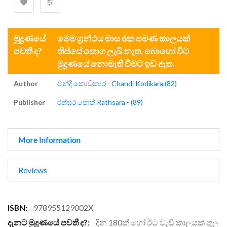
මුද්‍රණයේ
මෙම ග්‍රන්ථය මාස 6ක පමණ කාලයක්
පවතී ද?
තිස්සේ තොග ලැබී නැත. බොහෝ විට
මුද්‍රණයේ නොමැති වීමට ඉඩ ඇත.
Author
චන්දි කොඩිකාර - Chandi Kodikara (82)
Publisher
රත්සර පොත් Rathsara - (89)
More Information
Reviews
More
978955129002X
Information
දින 180ක් හෝ ඊට වැඩි කාලයක් තුල