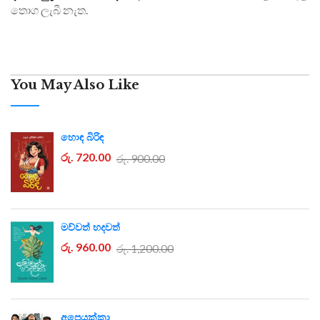
තොග ලැබී නැත.
You May Also Like
හොඳ බිරිඳ
රු. 720.00
රු. 900.00
මව්වත් හදවත්
රු. 960.00
රු. 1,200.00
අපෙයක්කා