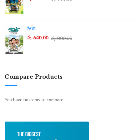
ටීචර්
රු. 640.00
රු. 800.00
Compare Products
You have no items to compare.