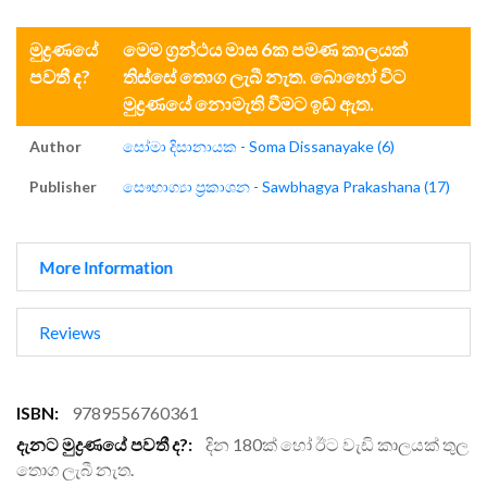
මුද්‍රණයේ
මෙම ග්‍රන්ථය මාස 6ක පමණ කාලයක්
පවතී ද?
තිස්සේ තොග ලැබී නැත. බොහෝ විට
මුද්‍රණයේ නොමැති වීමට ඉඩ ඇත.
Author
සෝමා දිසානායක - Soma Dissanayake (6)
Publisher
සෞභාග්‍යා ප්‍රකාශන - Sawbhagya Prakashana (17)
More Information
Reviews
More
9789556760361
Information
දින 180ක් හෝ ඊට වැඩි කාලයක් තුල
තොග ලැබී නැත.