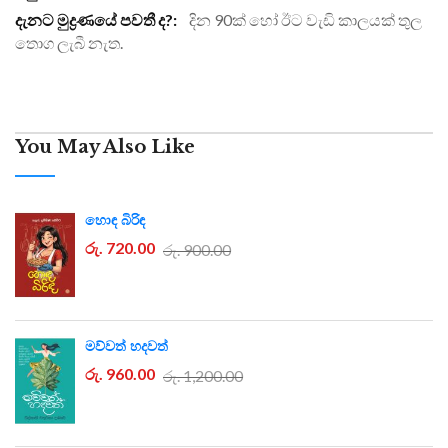
දින 90ක් හෝ ඊට වැඩි කාලයක් තුල
තොග ලැබී නැත.
You May Also Like
හොඳ බිරිඳ
රු. 720.00
රු. 900.00
මව්වත් හදවත්
රු. 960.00
රු. 1,200.00