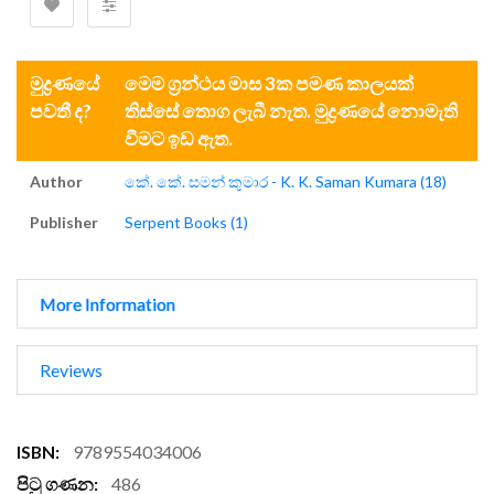
මුද්‍රණයේ
මෙම ග්‍රන්ථය මාස 3ක පමණ කාලයක්
පවතී ද?
තිස්සේ තොග ලැබී නැත. මුද්‍රණයේ නොමැති
වීමට ඉඩ ඇත.
Author
කේ. කේ. සමන් කුමාර - K. K. Saman Kumara (18)
Publisher
Serpent Books (1)
More Information
Reviews
More
9789554034006
Information
486