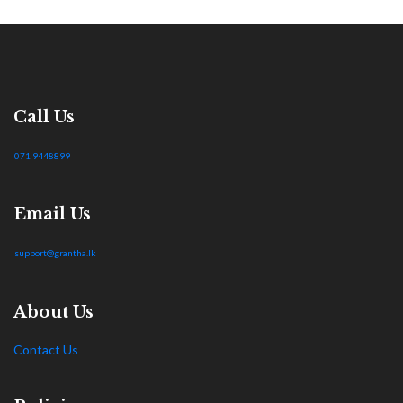
Call Us
071 9448899
Email Us
support@grantha.lk
About Us
Contact Us