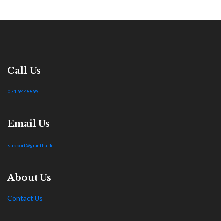
Call Us
071 9448899
Email Us
support@grantha.lk
About Us
Contact Us