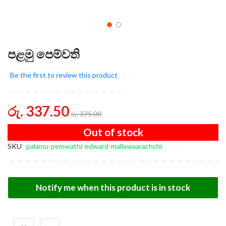
පළමු පෙම්වති
Be the first to review this product
රු. 337.50
රු. 375.00
Out of stock
SKU
palamu-pemwathi-edward-mallawaarachchi
Notify me when this product is in stock