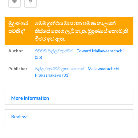
මුද්‍රණයේ
මෙම ග්‍රන්ථය මාස 3ක පමණ කාලයක්
පවතී ද?
තිස්සේ තොග ලැබී නැත. මුද්‍රණයේ නොමැති
වීමට ඉඩ ඇත.
Author
එඩ්වඩ් මල්ලවආරච්චි - Edward Mallawaarachchi
(35)
Publisher
මල්ලවආරච්චි ප්‍රකාශකයෝ - Mallawaarachchi
Prakashakayo (31)
More Information
Reviews