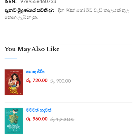
More
9789558460733
Information
දින 90ක් හෝ ඊට වැඩි කාලයක් තුල
තොග ලැබී නැත.
You May Also Like
හොඳ බිරිඳ
රු. 720.00
රු. 900.00
මව්වත් හදවත්
රු. 960.00
රු. 1,200.00