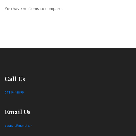
You have no items to compare.
Call Us
071 9448899
Email Us
support@grantha.lk