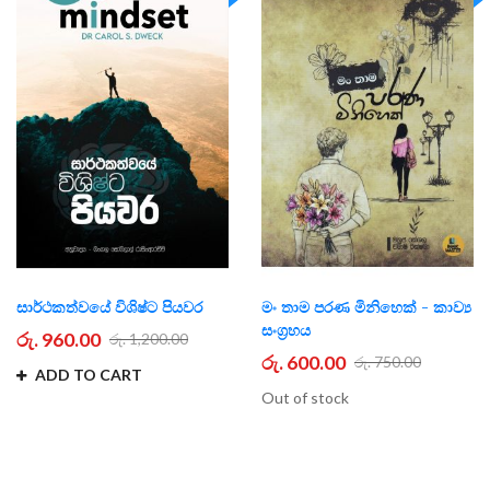
සාර්ථකත්වයේ විශිෂ්ට පියවර
මං තාම පරණ මිනිහෙක් - කාව්‍ය
සංග්‍රහය
රු. 960.00
රු. 1,200.00
රු. 600.00
රු. 750.00
ADD TO CART
Out of stock