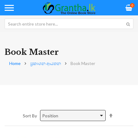
0
Book Master
Home
ප්‍රකාශන ආයතන
Book Master
Set
Sort By
Descending
Direction