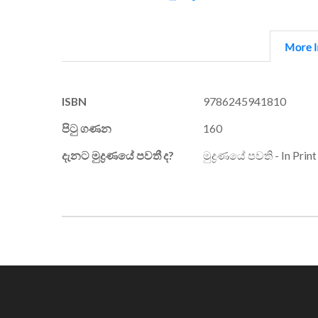
More I
More
ISBN
9786245941810
Information
පිටු ගණන
160
දැනට මුද්‍රණයේ පවතී ද?
මුද්‍රණයේ පවති - In Print