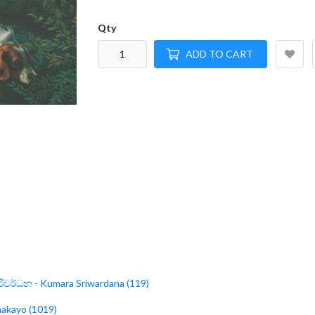
Qty
ADD TO CART
රිවර්ධන - Kumara Sriwardana (119)
hakayo (1019)