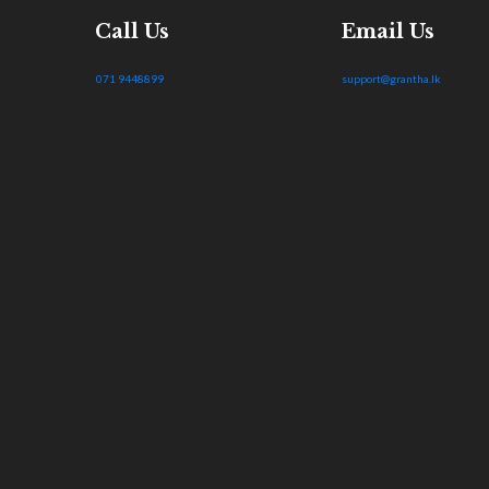
Call Us
Email Us
071 9448899
support@grantha.lk