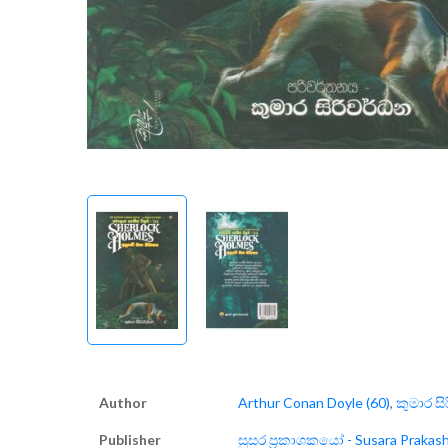
Author
Arthur Conan Doyle (60)
,
කුමාර සි
Publisher
සුසර ප්‍රකාශකයෝ - Susara Prakas