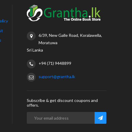
olicy
st
6/39, New Galle Road, Koralawella,
s
Moratuwa
Sri Lanka
+94 (71) 9448899
support@grantha.lk
Subscribe & get discount coupons and
offers.