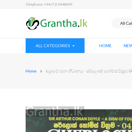
Telephone: +94 (71) 9448899
ALL CATEGORIES
HOME
NEW
Home
අග්‍රාවේ මහා නිධානය - ෂර්ලොක් හෝම්ස් වික්‍රම 0
Skip
to
the
end