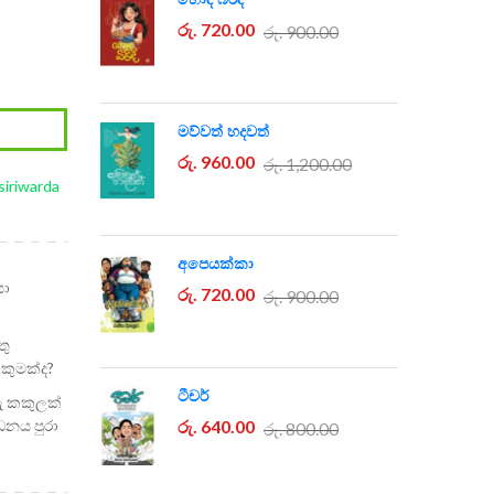
රු. 720.00
රු. 900.00
මව්වත් හදවත්
රු. 960.00
රු. 1,200.00
iriwarda
අපෙයක්කා
යා
රු. 720.00
රු. 900.00
තු
 කුමක්ද?
ටීචර්
ු කකුලක්
ඩනය පුරා
රු. 640.00
රු. 800.00