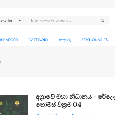
LY ADDED
CATEGORY
කතුවරු
STATIONARIES
4
Skip
අග්‍රාවේ මහා නිධානය - ෂර්ල
to
හෝම්ස් වික්‍රම 04
the
beginning