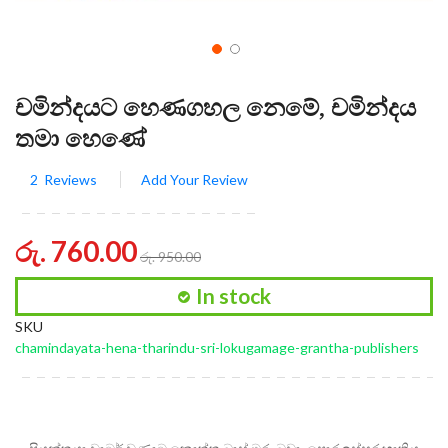
චමින්දයට හෙණගහල නෙමේ, චමින්දය
තමා හෙණේ
2
Reviews
Add Your Review
රු. 760.00
රු. 950.00
In stock
SKU
chamindayata-hena-tharindu-sri-lokugamage-grantha-publishers