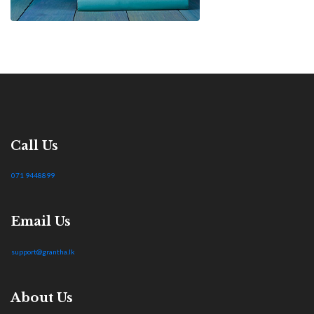
Call Us
071 9448899
Email Us
support@grantha.lk
About Us