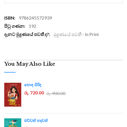
More
9786245572939
Information
192
මුද්‍රණයේ පවති - In Print
You May Also Like
හොඳ බිරිඳ
රු. 720.00
රු. 900.00
මව්වත් හදවත්