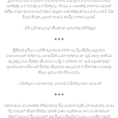
ප්‍රියන්තයා චාටර් වුණාට කොත්තු බාස් මරු බුවා. පොර ඉස්සර භාතිය
සන්තුෂ්ලගේ ඉරාජ්ලගේ සින්දුවල බීට්වලට කොත්තු ගහනවා. දවසක්
රනිඳුගේ අහංකාර නගරේ එකට කැපුවා කොත්තුවක් ආයේ නෑ රොටි ටික
දිගැස් තියන ළඳුනේ ගාණට කැපිලා නතර වුණේ.
- අපි වැහි කාලවල් කීයක් නං දරාගත්තු මිනිස්සුද!
★★★
ප්‍රීතිරාජ් අයියට ජෝති ඇහුණාම ඉන්න බෑ. දිය කිඳුරිය ඇහුණම
කොහොමත් ඉන්න බෑ. හොඳ සිහියෙන් ඉන්නවා නං මූඩ් ගහල තනියම
කුටුකුටු ගගා සින්දුව කියනවා. වැදිලා ඉන්නවා නං ඇස් දෙකේ කඳුළු
පුරෝගෙන හයියෙන් සින්දුව කියනවා. කවුරුවත් ඒ සීන් එක මොකද්ද
කියල දැනගෙන හිටියේ නෑ.
- චමින්දයට හෙණගහල නෙමේ, චමින්දය තමා හෙණේ
★★★
එකපාරටම මට තාත්තා නිතර අහපු ‘පිය සටහන් මැකී නොමැත තව මා ආ
දිගු ගමනේ’ කියන සින්දුව මතක් වුණා. ඇත්තටම මම මේ කරන්නේ
ඒකද? එයාගේ පිය සටහන් මත පියවර තියමින් එයාව ලුහුබඳින එකද?