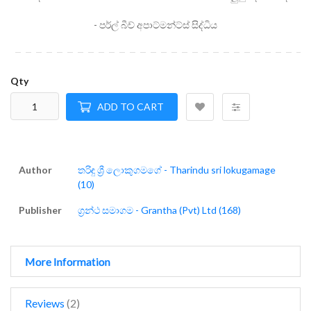
- පර්ල් බීච් අපාට්මන්ට්ස් සිද්ධිය
Qty
ADD TO CART
Author
තරිඳු ශ්‍රී ලොකුගමගේ - Tharindu sri lokugamage
(10)
Publisher
ග්‍රන්ථ සමාගම - Grantha (Pvt) Ltd (168)
More Information
Reviews
2