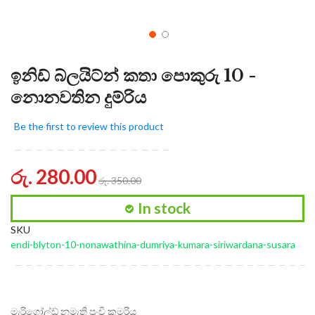
ඉනිඩ් බ්ලයිට්න් කතා පොකුරු 10 -
නොනවතින දුම්රිය
Be the first to review this product
රු. 280.00
රු. 350.00
In stock
SKU
endi-blyton-10-nonawathina-dumriya-kumara-siriwardana-susara
මැරිගෝල්ඩ් නමැති පුංචි කුමරිය