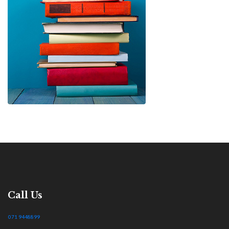
Call Us
071 9448899