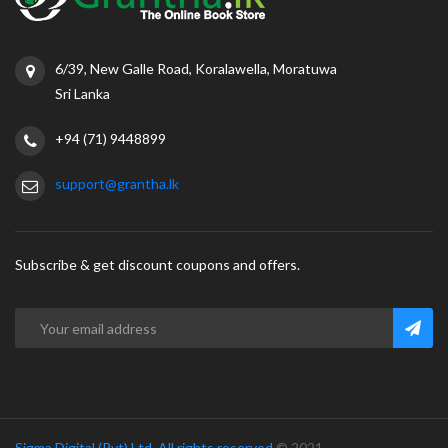
6/39, New Galle Road, Koralawella, Moratuwa
Sri Lanka
+94 (71) 9448899
support@grantha.lk
Subscribe & get discount coupons and offers.
Sigma Digital (Pvt) Ltd. All rights reserved.
© 2021