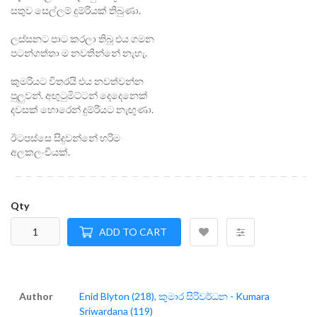
සතුව සෙල්ලම් දුම්රියක් තිබුණා.
ලස්සනට පාට කරලා තිබූ එය ගමන
පටන්ගත්තා ම නවතින්නේ නැහැ.
කුමරියට විතරයි එය නවත්වන්න
පුලුවන්. අඟුටුමිට්ටන් දෙදෙනෙක්
දවසක් හොරෙන් දුම්රියට නැඟුණා.
ඊටපස්සෙ සිදුවන්නේ හරිම
අලකලංචියක්.
Qty
ADD TO CART
Author
Enid Blyton (218)
,
කුමාර සිරිවර්ධන - Kumara
Sriwardana (119)