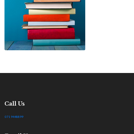
Call Us
071 9448899