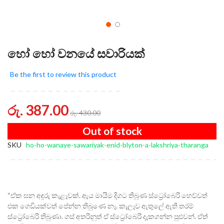
හෝ හෝ වනයේ සවාරියක්
Be the first to review this product
රු. 387.00
රු. 430.00
Out of stock
SKU
ho-ho-wanaye-sawariyak-enid-blyton-a-lakshriya-tharanga
“ඒක ඝන අඳුරු කැළෑවක්. ඇය මායිම දිගට තිබුණ ස්ට්‍රෝබෙරි හෙව්වත්
එක ගෙඩියක්වත් පේන්න තිබුණෙ නෑ. කැලෑව ඇතුලේ ඇති තරම්
ස්ට්‍රෝබෙරි තිබුණා. ගස් අතරිනුත් ඒ ස්ට්‍රෝබෙරි දැකගන්න පුළුවන්. ඒත්