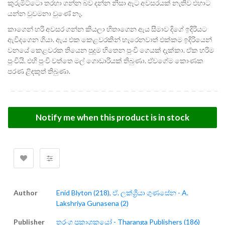
කුරුමිට්ටො තරහා ගන්න බව දන්න නිසා ඈට අවසරයක් නැතිව එහාට
යන්න වුවමනා වුණේ නෑ.
කාගෙන් හරි අවසර ගන්න කියලා හිතාගෙන ඇය සීමාව දිගේ ඉදිරියට
ඇවිදගෙන ගියා. ඇය එක කෙළවරකින් හැරෙනවාත් එක්කම ඉදිරියෙන්
වනයේ කෙළවරක තියෙන පුදුම හිතෙන පුංචි ගෙයක් දැක්කා. ඒක හරිම
පුංචියි. එහි පුංචි වත්තෙ මල් ගොඩාරියක් තිබුණා. ඒවගේම කොණක
පරණ ළිඳකුත් තිබුණා.
Notify me when this product is in stock
Author
Enid Blyton (218)
,
ඒ. ලක්ශ්‍රියා ගුණසේන - A.
Lakshriya Gunasena (2)
Publisher
තරංග ප්‍රකාශකයෝ - Tharanga Publishers (186)