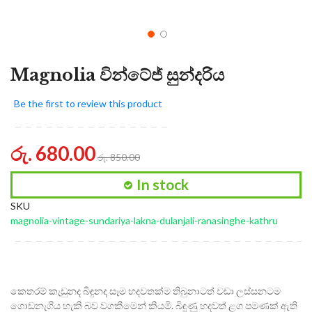
Magnolia වින්ටේජ් සුන්දරිය
Be the first to review this product
රු. 680.00
රු. 850.00
In stock
SKU
magnolia-vintage-sundariya-lakna-dulanjali-ranasinghe-kathru
කෙතරම් කැඩුනද බිඳුනද සෑම හදවතක්ම තිබුනාටත් වඩා ලස්සනටම
ගොඩනැගිය හැකි බව වගකීමෙන් කියමි. බිඳුණු හදවත් ළග පමණක් ඇති