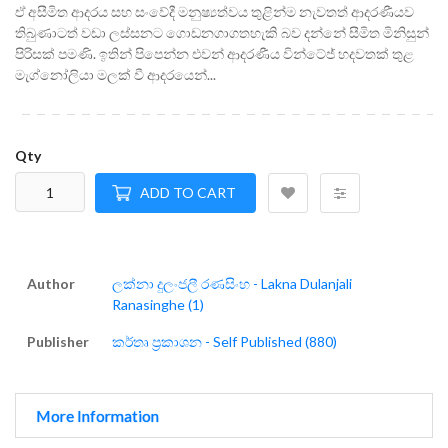
ඒ අසීමිත ආදරය සහ සංවේදී මනුෂ්‍යත්වය තුළින්ම නැවතත් ආදරණීයව
තිබුණාටත් වඩා ලස්සනට ගොඩනගාගතහැකි බව දන්නේ සීමිත මිනිසුන්
පිරිසක් පමණි. ඉතින් පිපෙන්න එවන් ආදරණීය වින්ටේජ් හදවතක් තුළ
මැග්නෝලියා මලක් වී ආදරයෙන්...
Qty
ADD TO CART
Author
ලක්නා දුලංජලී රණසිංහ - Lakna Dulanjali
Ranasinghe (1)
Publisher
කර්තෘ ප්‍රකාශන - Self Published (880)
More Information