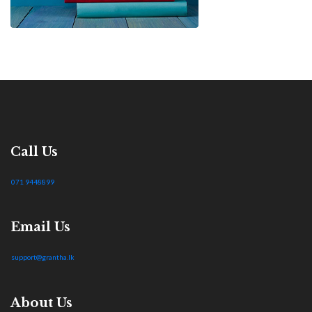
Call Us
071 9448899
Email Us
support@grantha.lk
About Us