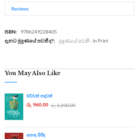
Reviews
More
9786249228405
Information
මුද්‍රණයේ පවති - In Print
You May Also Like
මව්වත් හදවත්
රු. 960.00
රු. 1,200.00
හොඳ බිරිඳ