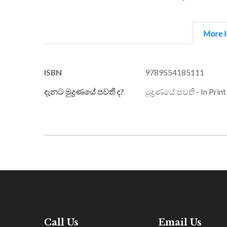
More I
More
ISBN
9789554185111
Information
දැනට මුද්‍රණයේ පවතී ද?
මුද්‍රණයේ පවති - In Print
Call Us
Email Us