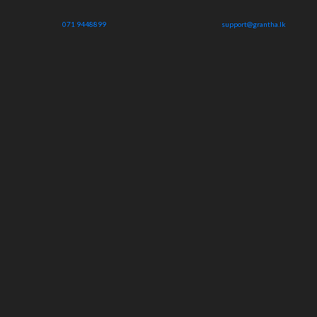
071 9448899
support@grantha.lk