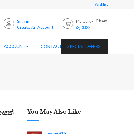
Wishlist
0
item
Sign in
My Cart
Create An Account
රු. 0.00
ACCOUNT
CONTACT US
SPECIAL OFFERS!
ිසෙක්
You May Also Like
හොඳ බිරිඳ