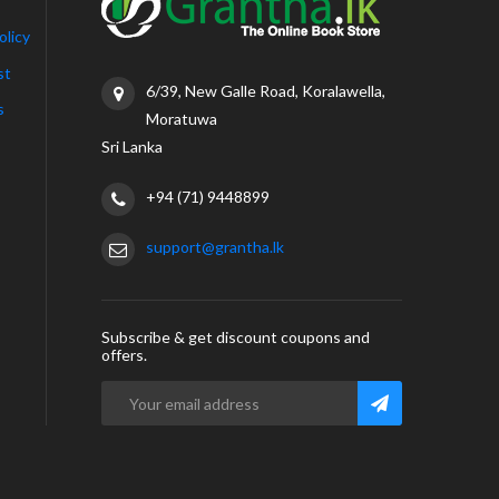
olicy
st
6/39, New Galle Road, Koralawella,
s
Moratuwa
Sri Lanka
+94 (71) 9448899
support@grantha.lk
Subscribe & get discount coupons and
offers.