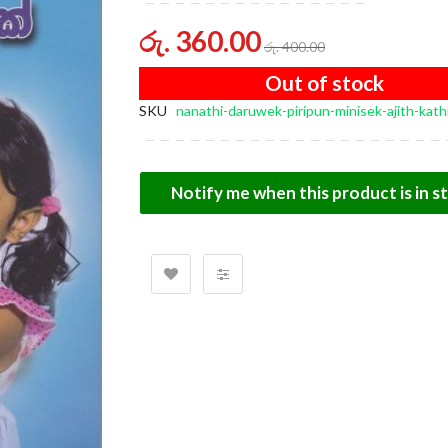
of
the
රු. 360.00
රු. 400.00
images
gallery
Out of stock
SKU
nanathi-daruwek-piripun-minisek-ajith-kath
Notify me when this product is in s