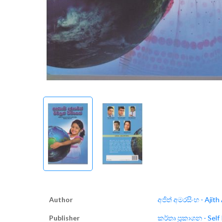
Author
අජිත් අමරසිංහ - Ajith
Publisher
කර්තෘ ප්‍රකාශන - Self