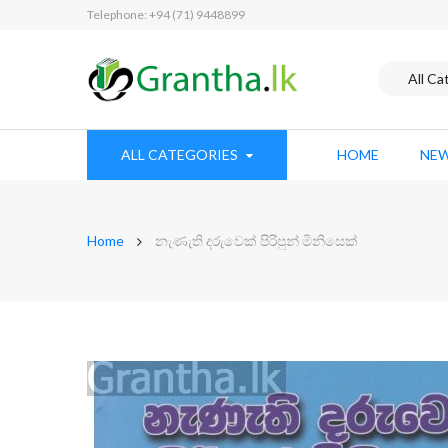
Telephone: +94 (71) 9448899
ALL CATEGORIES
HOME
NEW
Home
නැණැති දරුවෙක් පිරිපුන් මිනිසෙක්
Skip
to
the
end