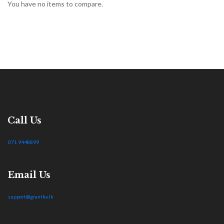
You have no items to compare.
Call Us
071 9448899
Email Us
support@grantha.lk