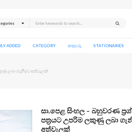
LY ADDED
CATEGORY
කතුවරු
STATIONARIES
ලකුණු ලබා ගැනීමට අත්වැලක්
Skip
සා.පෙළ සිංහල - බහුවරණ ප්‍රශ
to
පත්‍රයට උපරිම ලකුණු ලබා ගැ
the
අත්වැලක්
beginning