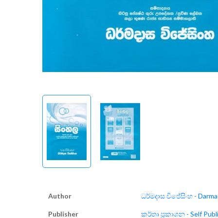
Author
ධර්මදාස විජේසිංහ - Darma
Publisher
කර්තෘ ප්‍රකාශන - Self Publ