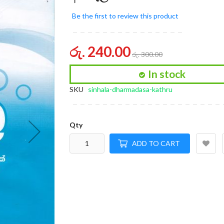
of
the
Be the first to review this product
images
gallery
රු. 240.00
රු. 300.00
In stock
SKU
sinhala-dharmadasa-kathru
Qty
ADD TO CART