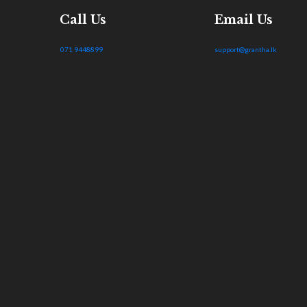
Call Us
Email Us
071 9448899
support@grantha.lk