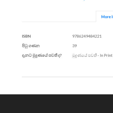
More I
More
ISBN
9786249484221
Information
පිටු ගණන
39
දැනට මුද්‍රණයේ පවතී ද?
මුද්‍රණයේ පවති - In Print