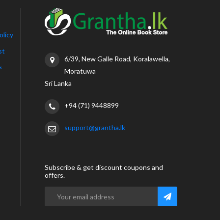
olicy
st
6/39, New Galle Road, Koralawella,
s
Moratuwa
Sri Lanka
+94 (71) 9448899
support@grantha.lk
Subscribe & get discount coupons and
offers.