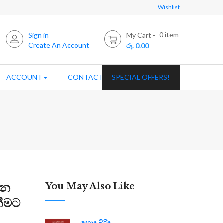
Wishlist
0
item
Sign in
My Cart
Create An Account
රු. 0.00
ACCOUNT
CONTACT US
SPECIAL OFFERS!
්න
You May Also Like
නීමට
හොඳ බිරිඳ