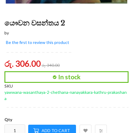
යෞවන වසන්තය 2
by
Be the first to review this product
රු. 306.00
රු. 340.00
In stock
SKU
yawwana-wasanthaya-2-chethana-nanayakkara-kathru-prakashan
a
Qty
ADD TO CART