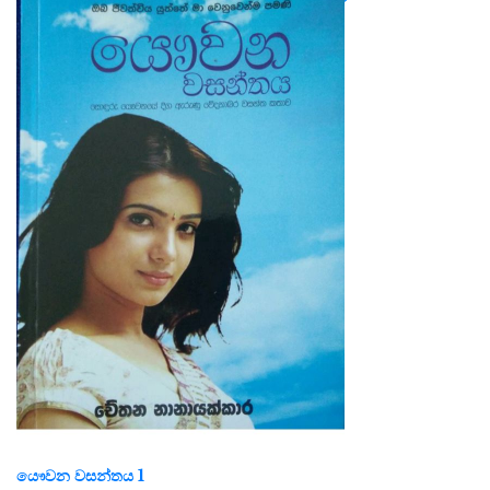
යෞවන වසන්තය 1