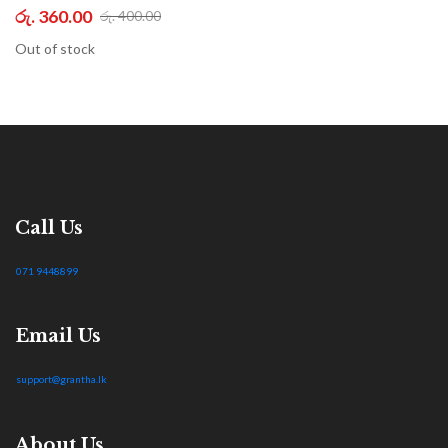
රු. 360.00
රු. 400.00
Out of stock
Call Us
071 9448899
Email Us
support@grantha.lk
About Us