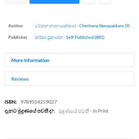
Author
චේතන නානායක්කාර - Chethana Nanayakkara (9)
Publisher
කර්තෘ ප්‍රකාශන - Self Published (881)
More Information
Reviews
More
9789554259027
Information
මුද්‍රණයේ පවති - In Print