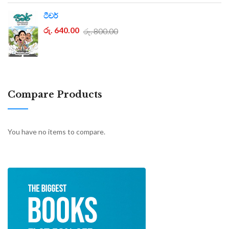
ටීචර්
රු. 640.00
රු. 800.00
Compare Products
You have no items to compare.