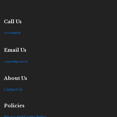
Call Us
071 9448899
Email Us
support@grantha.lk
About Us
Contact Us
Policies
Privacy And Cookie Policy