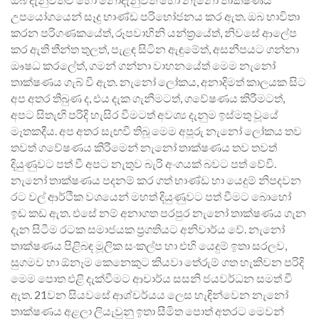
උපයෝගයෙන් සෑදු භාණ්ඩ පරිභෝජනය කර ඇත. ඔබ භාවිතා
කරන පරිගණකයේත්, රූපවාහිනි යන්ත්‍රයේත්, නිවසේ ආලේප
කර ඇති තීන්ත තුලත්, පැළඳ සිටින ඇඳුමේත්, අසනීපයට ගන්නා
ඖෂධ කරලේත්, ගමන් ගන්නා වාහනයේත් මෙම නැනෝ
තාක්ෂණය ගැබ් වී ඇත. නැනෝ ලෝකය, අනාදිමත් කාලයක සිට
අප අතර තිබුණ ද, එය දැක ගැනීමටත්, ගවේෂණය කිරීමටත්,
අපට සිතැඟි පරිදි හැසිර වීමටත් අවශ්‍ය දැනුම ඉස්මතු වූයේ
මෑතකදීය. අප අතර සැඟවී තිබූ මෙම අපූරු නැනෝ ලෝකය තව
තවත් ගවේෂණය කිරීමෙන් නැනෝ තාක්ෂණය තව තවත්
දියුණුවට පත් වී අපට නැතුව බැරි අංගයක් බවට පත් වේවි.
නැනෝ තාක්ෂණය පදනම් කර ගත් භාණ්ඩ හා යෙදුම් නිපදවන
රට වල් ආර්ථික වශයෙන් මහත් දියුණුවට පත් වීමට බොහෝ
ඉඩ කඩ ඇත. එසේ නම් අනාගත පරපුර නැනෝ තාක්ෂණය ගැන
දැන සිටීම රටක සමාජයක ප්‍රගතියට අනිවාර්ය වේ. නැනෝ
තාක්ෂණය පිළිබඳ මූලික සංකල්ප හා එහි යෙදුම් ඉතා සරලව,
සුගමව හා ඕනෑම කෙනෙකුට කියවා තේරුම් ගත හැකිවන පරිදි
මෙම පොත එළි දැක්වීමට ආචාර්ය සසනි ජයවර්ධන සමත් වී
ඇත. 21වන සියවසේ ආශ්චර්යය ලෙස හැඳින්වෙන නැනෝ
තාක්ෂණය අළලා ලියැවුනු ඉතා සීමිත පොත් අතරට මෙවන්