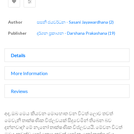
Author
සසනි ජයවර්ධන - Sasani Jayawardhana (2)
Publisher
දර්ශන ප්‍රකාශන - Darshana Prakashana (19)
Details
More Information
Reviews
අද, ඔබ මෙය කියවන මොහොත වන විටත් ලොව තවත්
මෙවැනි තාක්ෂණික විප්ලවයක් සිදුවෙමින් තිබෙන බව
දන්නවාද? මේ නැනෝ තාක්ෂණික විප්ලවයයි. මේවන විටත්
ඔබ දැනුවත්ව හෝ නොදැනුවත් හෝ නැනෝ තාක්ෂණය