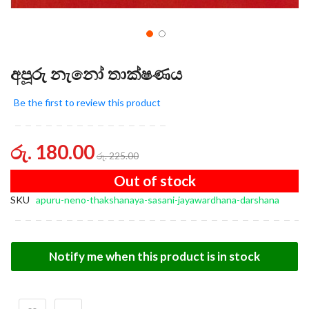
අපූරු නැනෝ තාක්ෂණය
Be the first to review this product
රු. 180.00
රු. 225.00
Out of stock
SKU
apuru-neno-thakshanaya-sasani-jayawardhana-darshana
Notify me when this product is in stock