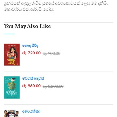
ග්‍රන්ථයක් ඇතුලත් වීම යුගයේ අවශ්‍යතාවයක් ලෙස මම දනිමි.
මහාචාර්ය එස්. ආර්. ඩී. රෝසා
You May Also Like
හොඳ බිරිඳ
රු. 720.00
රු. 900.00
මව්වත් හදවත්
රු. 960.00
රු. 1,200.00
අපෙයක්කා