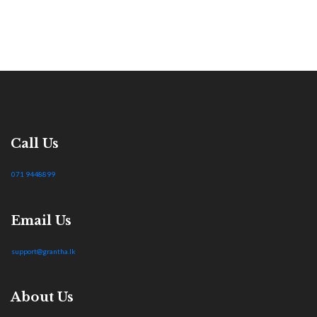
Call Us
071 9448899
Email Us
support@grantha.lk
About Us