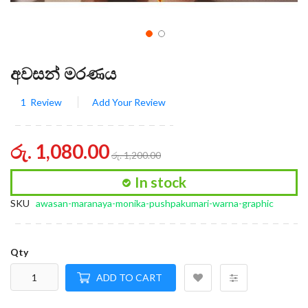
අවසන් මරණය
1
Review
Add Your Review
රු. 1,080.00
රු. 1,200.00
In stock
SKU
awasan-maranaya-monika-pushpakumari-warna-graphic
Qty
ADD TO CART