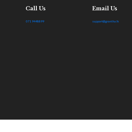
Call Us
Email Us
071 9448899
support@grantha.lk