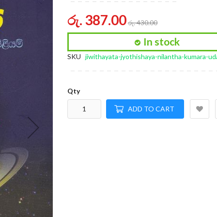
of
the
රු. 387.00
රු. 430.00
images
gallery
In stock
SKU
jiwithayata-jyothishaya-nilantha-kumara-ud
Qty
ADD TO CART