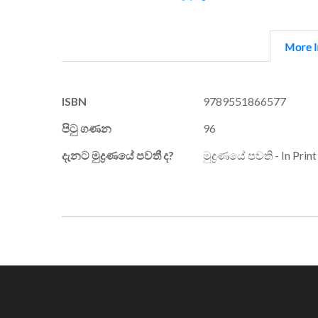
More I
More
ISBN
9789551866577
Information
පිටු ගණන
96
දැනට මුද්‍රණයේ පවතී ද?
මුද්‍රණයේ පවති - In Print