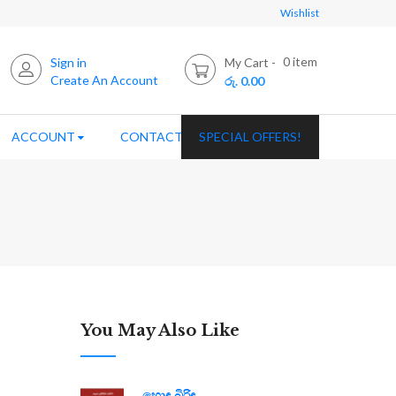
Wishlist
0
item
Sign in
My Cart
Create An Account
රු. 0.00
ACCOUNT
CONTACT US
SPECIAL OFFERS!
You May Also Like
හොඳ බිරිඳ