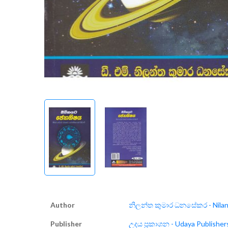
Author
නිලන්ත කුමාර ධනසේකර - Nilan
Publisher
උදය ප්‍රකාශන - Udaya Publisher