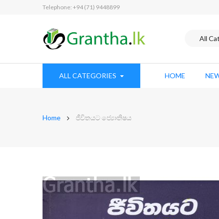
Telephone: +94 (71) 9448899
ALL CATEGORIES
HOME
NEW
Home
ජීවිතයට ජ්‍යොතිෂය
Skip
to
the
end