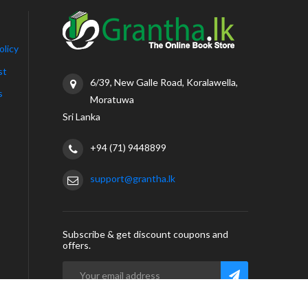
olicy
st
6/39, New Galle Road, Koralawella,
s
Moratuwa
Sri Lanka
+94 (71) 9448899
support@grantha.lk
Subscribe & get discount coupons and
offers.