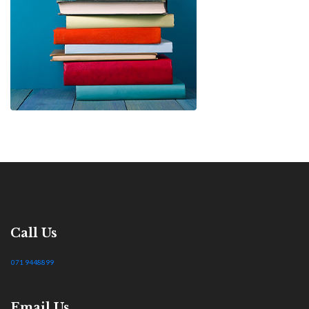
Call Us
071 9448899
Email Us