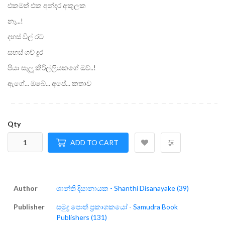
එකමත් එක අන්දර අකුලක
නෑ...!
දහස් විල් රට
සහස් ගව් දුර
පියා සැලූ කිරිල්ලියකගේ ඔව්..!
ඇගේ... ඔබේ... අපේ... කතාව
Qty
ADD TO CART
Author
ශාන්ති දිසානායක - Shanthi Disanayake (39)
Publisher
සමුද්‍ර පොත් ප්‍රකාශකයෝ - Samudra Book
Publishers (131)