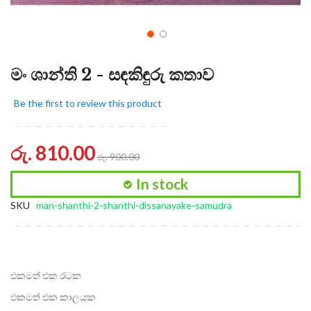
මං ශාන්ති 2 - සඳකිඳුරු කතාව
Be the first to review this product
රු. 810.00
රු. 900.00
In stock
SKU
man-shanthi-2-shanthi-dissanayake-samudra
එකමත් එක රටක
එකමත් එක කාලයක