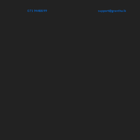
071 9448899
support@grantha.lk