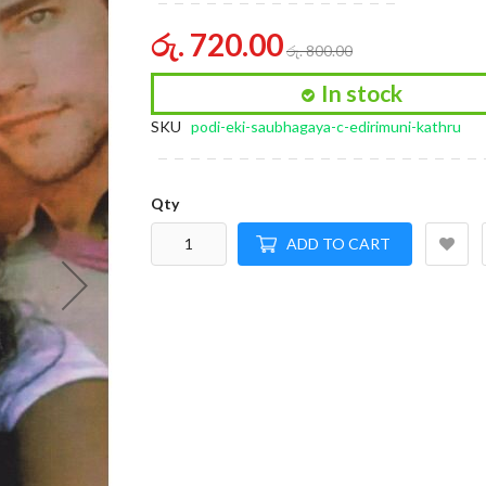
of
the
රු. 720.00
රු. 800.00
images
gallery
In stock
SKU
podi-eki-saubhagaya-c-edirimuni-kathru
Qty
ADD TO CART