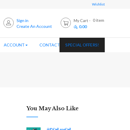
Wishlist
0
item
Sign in
My Cart
Create An Account
රු. 0.00
ACCOUNT
CONTACT US
SPECIAL OFFERS!
You May Also Like
මව්වත් හදවත්