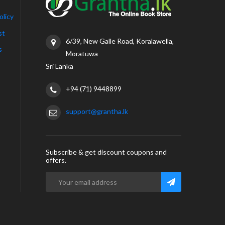
olicy
st
6/39, New Galle Road, Koralawella,
s
Moratuwa
Sri Lanka
+94 (71) 9448899
support@grantha.lk
Subscribe & get discount coupons and
offers.