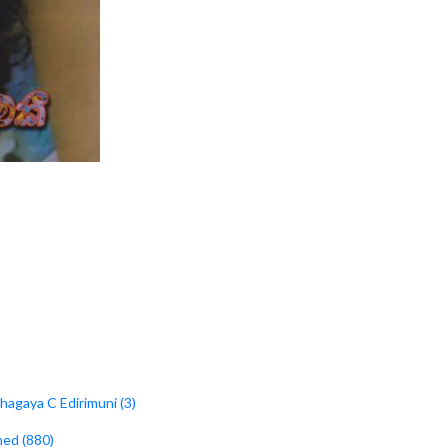
bhagaya C Edirimuni (3)
hed (880)