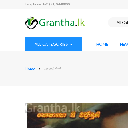
Telephone: +94 (71) 9448899
ALL CATEGORIES
HOME
NEW
Home
පොඩි එකී
Skip
to
the
end