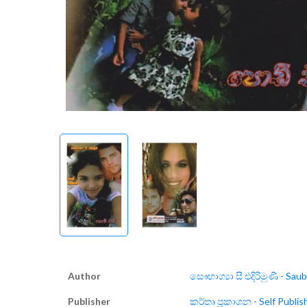
Author
සෞභාග්‍යා සී එදිරිමුණි - Sau
Publisher
කර්තෘ ප්‍රකාශන - Self Publis