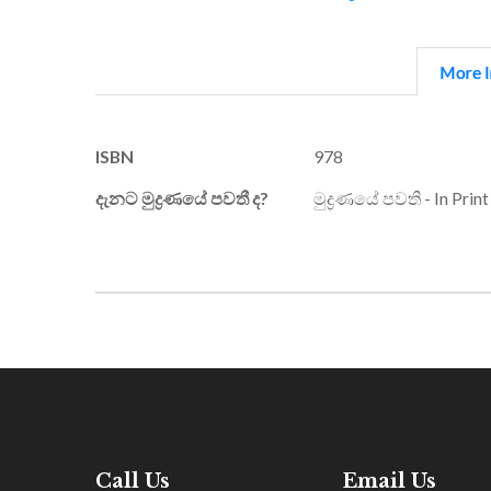
More I
More
ISBN
978
Information
දැනට මුද්‍රණයේ පවතී ද?
මුද්‍රණයේ පවති - In Print
Call Us
Email Us