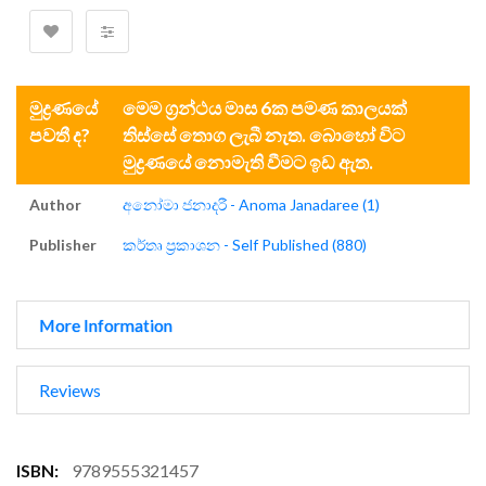
මුද්‍රණයේ
මෙම ග්‍රන්ථය මාස 6ක පමණ කාලයක්
පවතී ද?
තිස්සේ තොග ලැබී නැත. බොහෝ විට
මුද්‍රණයේ නොමැති වීමට ඉඩ ඇත.
Author
අනෝමා ජනාදරී - Anoma Janadaree (1)
Publisher
කර්තෘ ප්‍රකාශන - Self Published (880)
More Information
Reviews
More
9789555321457