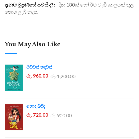
Information
දින 180ක් හෝ ඊට වැඩි කාලයක් තුල
තොග ලැබී නැත.
You May Also Like
මව්වත් හදවත්
රු. 960.00
රු. 1,200.00
හොඳ බිරිඳ
රු. 720.00
රු. 900.00