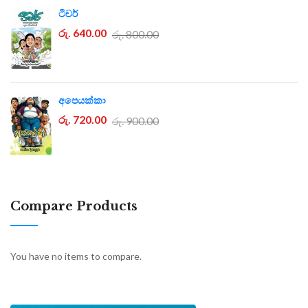
ටීචර්
රු. 640.00
රු. 800.00
අපෙයක්කා
රු. 720.00
රු. 900.00
Compare Products
You have no items to compare.