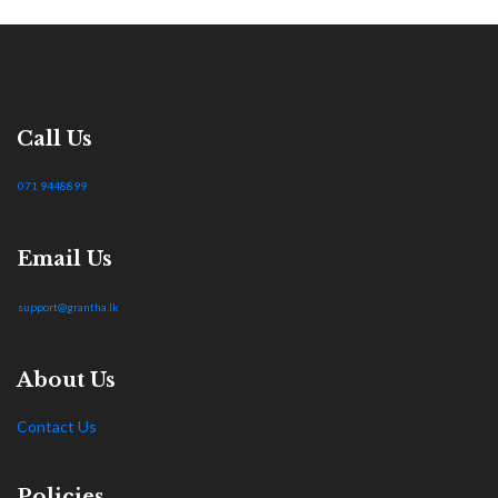
Call Us
071 9448899
Email Us
support@grantha.lk
About Us
Contact Us
Policies