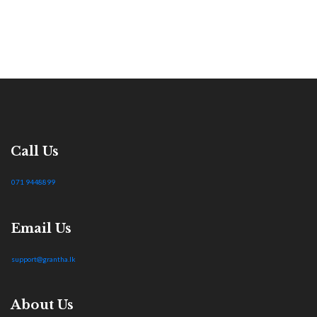
Call Us
071 9448899
Email Us
support@grantha.lk
About Us