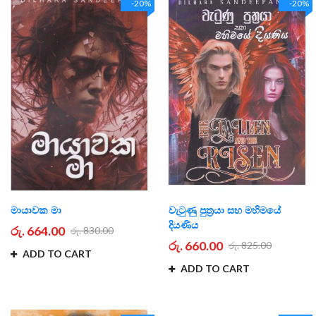
-20%
-20%
මායාවක මා
වැටුණු පුත්‍රයා සහ මහිමයේ
දියණිය
රු. 664.00
රු. 830.00
රු. 660.00
රු. 825.00
ADD TO CART
ADD TO CART