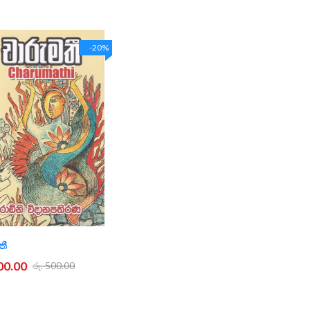
-20%
තී
400.00
රු. 500.00