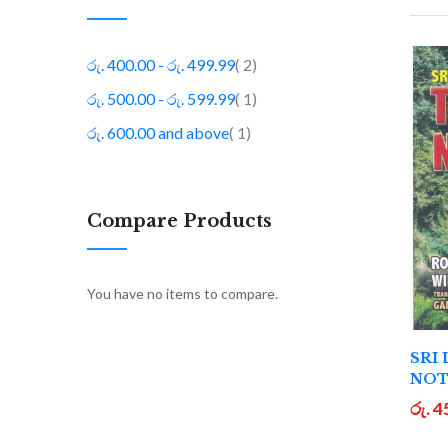
item
රු. 400.00
-
රු. 499.99
2
item
රු. 500.00
-
රු. 599.99
1
item
රු. 600.00
and above
1
Compare Products
You have no items to compare.
SRI
NOT
රු. 