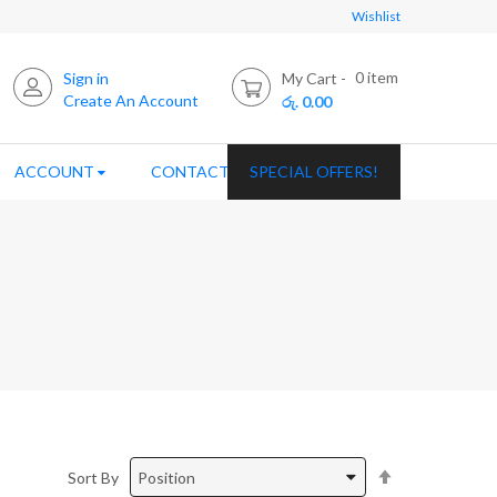
Wishlist
0
item
Sign in
My Cart
Create An Account
රු. 0.00
ACCOUNT
CONTACT US
SPECIAL OFFERS!
Set
Sort By
Descending