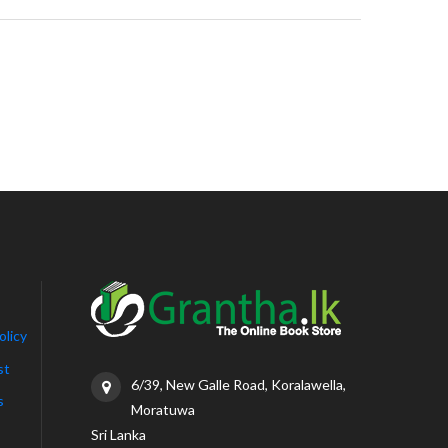
olicy
st
6/39, New Galle Road, Koralawella,
s
Moratuwa
Sri Lanka