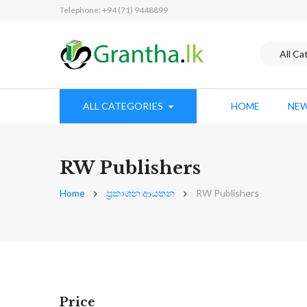
Telephone: +94 (71) 9448899
ALL CATEGORIES
HOME
NEW
RW Publishers
Home
ප්‍රකාශන ආයතන
RW Publishers
Price