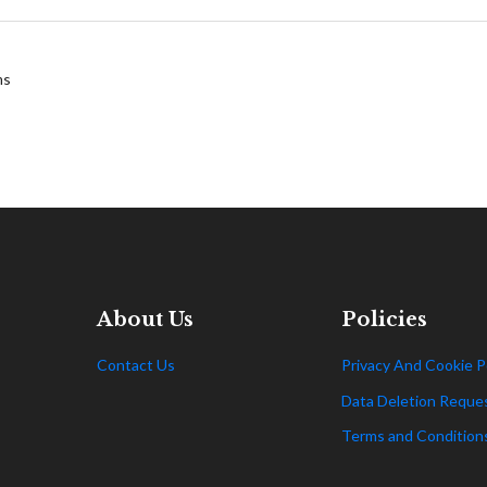
ms
About Us
Policies
Contact Us
Privacy And Cookie P
Data Deletion Reque
Terms and Condition