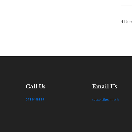
4
Ite
Call Us
Email Us
071 9448899
support@grantha.lk