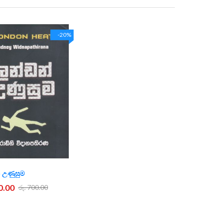
Direction
-20%
 උණුසුම
0.00
රු. 700.00