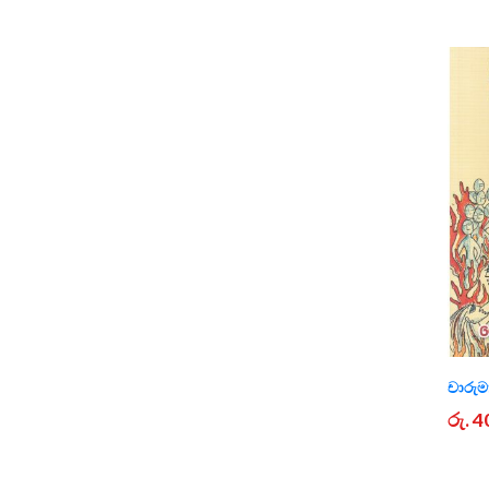
චාරුම
රු. 