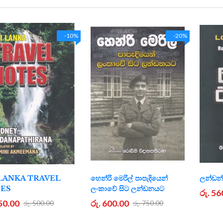
-10%
-20%
 LANKA TRAVEL
හෙන්රි මෙරිල් පාපැදියෙන්
ලන්ඩන්
ES
ලංකාවේ සිට ලන්ඩනයට
රු. 56
450.00
රු. 600.00
රු. 500.00
රු. 750.00