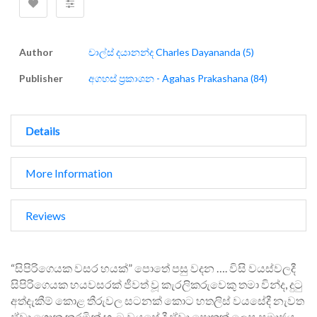
Author
චාල්ස් දයානන්ද Charles Dayananda (5)
Publisher
අගහස් ප්‍රකාශන - Agahas Prakashana (84)
Details
More Information
Reviews
“සිපිරිගෙයක වසර හයක්” පොතේ පසු වදන …. විසි වයස්වලදී
සිපිරිගෙයක හයවසරක් ජීවත් වූ කැරලිකරුවෙකු තමා වින්ද, දුටු
අත්දැකීම් කොළ තීරුවල සටනක් කොට හතලිස් වයසේදී නැවත
ඒවා ගොනු කරමින් හැට වයසේ දී ඒවා පොතක් ලෙස සමාජය