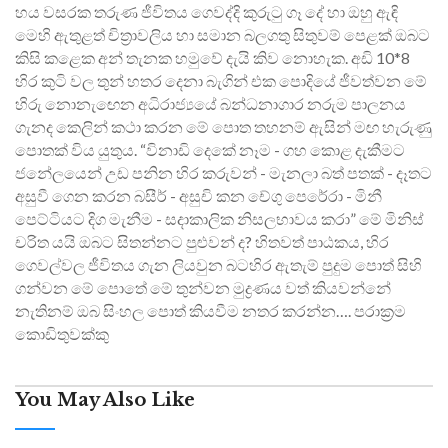
හය වසරක තරුණ ජීවිතය ගෙවද්දි කුරුටු ගෑ දේ හා ඔහු ඇඳි
මෙහි ඇතුළත් චිත්‍රාවලිය හා සමාන බලගතු සිතුවම් පෙළක් ඔබට
කිසි කළෙක අන් තැනක හමුවේ දැයි කිව නොහැක. අඩි 10*8
හිර කුටි වල තුන් හතර දෙනා බැගින් එක පොදියේ ජීවත්වන මේ
හිරු නොනැඟෙන අධිරාජ්‍යයේ බන්ධනාගාර නරුම පාලනය
ගැනද කෙලින් කථා කරන මේ පොත තහනම් ඇසින් මඟ හැරුණු
පොතක් විය යුතුය. “විනාඩි දෙකේ නෑම - ගහ කොළ දැකීමට
ජනේලයෙන් උඩ පනින හිර කරුවන් - මැනලා බත් පතක් - දෑතට
අසුවී ගෙන කරන බසීර් - අසුචි කන චේගු පෙරේරා - මිනී
පෙට්ටියට දිග මැනීම - සදාකාලික නිසලභාවය කරා” මේ මිනිස්
චරිත යයි ඔබට සිතන්නට පුළුවන් ද? හිතවත් පාඨකය, හිර
ගෙවල්වල ජීවිතය ගැන ලියවුන බටහිර ඇතැම් පුදුම පොත් සිහි
ගන්වන මේ පොතේ මේ තුන්වන මුද්‍රණය වත් කියවන්නේ
නැතිනම් ඔබ සිංහල පොත් කියවීම නතර කරන්න…. පරාක්‍රම
කොඩිතුවක්කු
You May Also Like