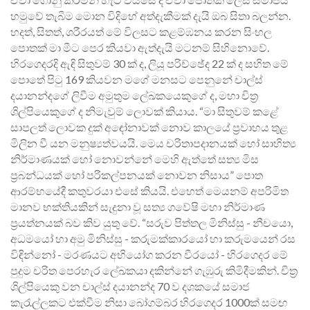
හමුවේ තැබීම මොන විදිහේ අත්දැකීමක් දැයි ඔබ සිතා බලන්න.
හදත්, සිතත්, ශරීරයත් මේ විලසට කළම්ඹනය කරන සිංහල
පොතක් මා මීට පෙර කියවා ඇත්දැයි මටනම් සිහිනොවේ.
හිරගෙදරදි ඇඳි සිතුවම් 30 ක් ද, ලියූ පරිච්ඡේද 22 ක් ද සහිත මේ
පොතේ පිටු 169 කියවන මගේ මනසට පෙනුනේ චාල්ස්
දයානන්දගේ ලිවීම අමුතුම ලේඛකයෙකුගේ ද, මහා චිත්‍ර
ශිල්පියෙකුගේ ද නිමැවුම් ලොවක් කියාය. “මා සිතුවම් කළේ
සාපලත් ලොවක දුක් අඳෝනාවක් නොව කාලයේ ප්‍රවාහය තුළ
මිලින වී යන මනුෂ්‍යත්වයයි. මෙය චරිතාපදානයක් හෝ සාහිත්‍ය
නිර්මාණයක් හෝ නොවන්නේ මෙහි ඇත්තේ සත්‍ය මිස
ප්‍රබන්ධයක් හෝ පරිකල්පනයක් නොවන නිසාය” පොත
ආරම්භයේදී කතුවරයා එසේ කියයි. එහෙත් මෙයනම් අපරිමිත
මානව භක්තියකින් සැදුනා වූ සත්‍ය ගවේෂි මහා නිර්මාණ
ප්‍රයත්නයක් බව කිව යුතු වේ. “සරුව පිත්තල මිනිස්සු - නීචයො,
අධමයෝ හා අමු මිනිස්සු - කරුමක්කාරයෝ හා කරුමයෙන් රස
විඳින්නෝ - මරණයට අභියෝග කරන වීරයෝ - හිරගෙදර මේ
පුදුම චරිත පෙරහැර ලේඛකයා දකින්නේ ගැඹුරු කිමිදීමකින්. චිත්‍ර
ශිල්පියෙකු වන චාල්ස් දයානන්ද 70 ව දශකයේ සමාජ
කැරැල්ලකට එක්වීම නිසා බෝගම්බර හිරගෙදර 1000ක් සමඟ