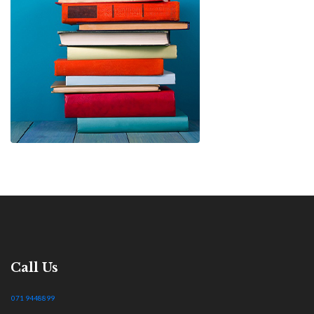
Call Us
071 9448899