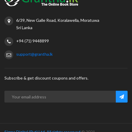
6/39, New Galle Road, Koralawella, Moratuwa
Sri Lanka
+94 (71) 9448899
support@grantha.lk
Subscribe & get discount coupons and offers.
Sigma Digital (Pvt) Ltd. All rights reserved.
© 2021