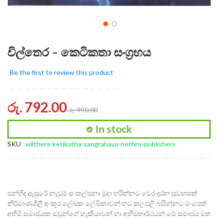
විල්තෙර - කෙටිකතා සංග්‍රහය
Be the first to review this product
රු. 792.00
රු. 990.00
In stock
SKU
wilthera-ketikatha-sangrahaya-nethro-publishers
පන්හිඳ ඇසූරේ නැවූම් සංකල්පනා මූදා හරින්නට වෙර දරන සූවහසක්
නිර්මාණශීලී අංකූර ලේඛක ලේඛිකාවන් හට කලඑලි බසින්නට මංපෙත්
අභිමි සමාජයක ඔවුන්ගේ හැකියාවන් හා අභිමතාර්ථයන් මේ සමාජය මත