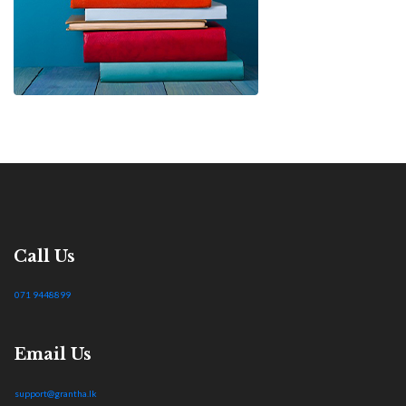
Call Us
071 9448899
Email Us
support@grantha.lk