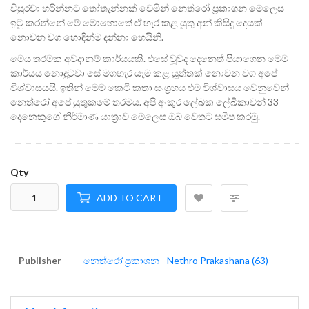
විසුරවා හරින්නට තෝතැන්නක් වෙමින් නෙත්රෝ ප්‍රකාශන මෙලෙස
ඉටූ කරන්නේ මේ මොහොතේ ඒ හැර කළ යූතු අන් කිසිදූ දෙයක්
නොවන වග හොඳින්ම දන්නා හෙයිනි.
මෙය තරමක අවදානම් කාර්යයකි. එසේ වූවද දෙනෙත් පියාගෙන මෙම
කාර්යය නොදුටුවා සේ මගහැර යෑම කළ යූත්තක් නොවන වග අපේ
විශ්වාසයයි. ඉතින් මෙම කෙටි කතා සංග්‍රහය එම විශ්වාසය වෙනුවෙන්
නෙත්රෝ අපේ යුතුකමේ තරමය. අපි අංකුර ලේඛක ලේඛිකාවන් 33
දෙනෙකුගේ නිර්මාණ යාත්‍රාව මෙලෙස ඔබ වෙතට සමීප කරමු.
Qty
ADD TO CART
Publisher
නෙත්රෝ ප්‍රකාශන - Nethro Prakashana (63)