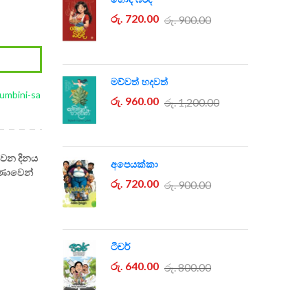
රු. 720.00
රු. 900.00
මව්වත් හදවත්
umbini-sa
රු. 960.00
රු. 1,200.00
් වන දිනය
අපෙයක්කා
ුණාවෙන්
රු. 720.00
රු. 900.00
ටීචර්
රු. 640.00
රු. 800.00