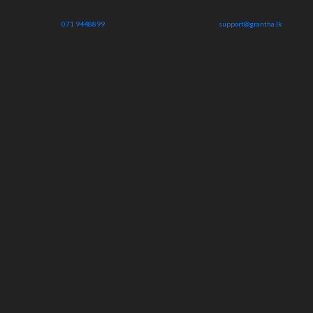
071 9448899
support@grantha.lk