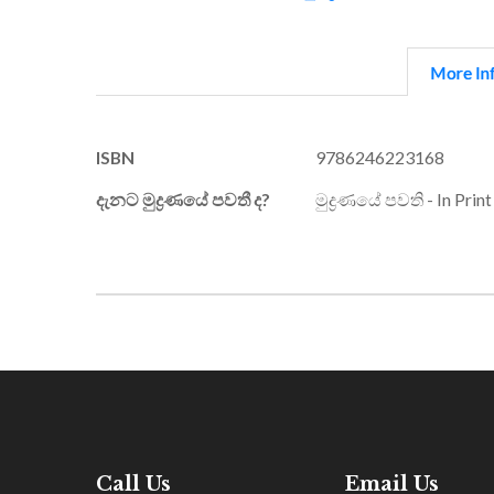
More In
More
ISBN
9786246223168
Information
දැනට මුද්‍රණයේ පවතී ද?
මුද්‍රණයේ පවති - In Print
Call Us
Email Us