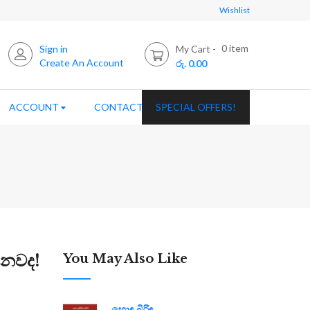
Wishlist
0
item
Sign in
My Cart
Create An Account
රු. 0.00
ACCOUNT
CONTACT US
SPECIAL OFFERS!
ොනවද!
You May Also Like
හොඳ බිරිඳ