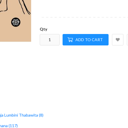
Qty
ADD TO CART
ja Lumbini Thabawita (8)
hana (117)