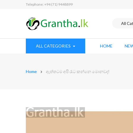
Telephone: +94 (71) 9448899
ALL CATEGORIES
HOME
NEW
Home
ඇත්තටම අපි රෑට කන්නෙ මොනවද!
Skip
to
the
end