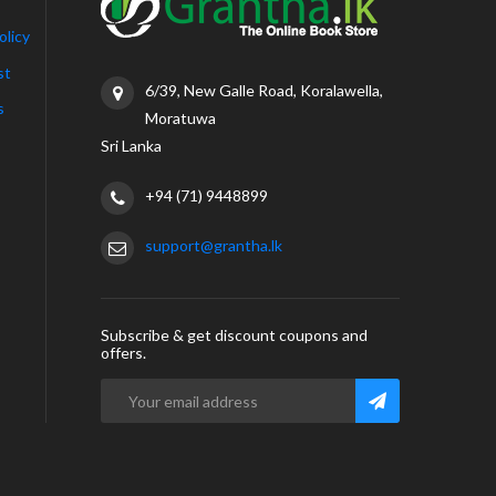
olicy
st
6/39, New Galle Road, Koralawella,
s
Moratuwa
Sri Lanka
+94 (71) 9448899
support@grantha.lk
Subscribe & get discount coupons and
offers.