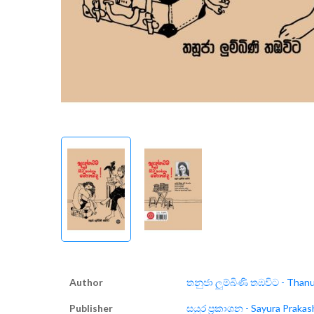
Author
තනුජා ලුම්බිණි තඹවිට - Thanu
Publisher
සයුර ප්‍රකාශන - Sayura Prakas