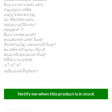
සීයලගෙ මහ ගෙදරට යනව.
නෑදෑ දරුවො එක්ක
සෙල්ලම් කර කර ඉඳල
රෑට නිදාගන්න යනව.
පහුවදා උදේ සියා නෑ !
අතුරුදහන් !!
සියාට මොකද වුණේ ?
කැමැත්තෙන් යන්න ගියාද?
හීනෙන් ඇවිදල කොහේ හරි ගියාද ?
කා එක්ක හරි පැනලා ගියා ද?
කවුරු හරි පැහැරගෙන ගියාද?
විහිළුවට හැංගුණාද?
..ද ? ..ද ? ..ද ?
දෙයියො තමයි දන්නෙ !
Notify me when this product is in stock