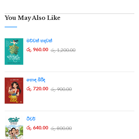
You May Also Like
මව්වත් හදවත්
රු. 960.00
රු. 1,200.00
හොඳ බිරිඳ
රු. 720.00
රු. 900.00
ටීචර්
රු. 640.00
රු. 800.00