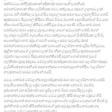
පත්වීමටය. එහිදී දස්කොන් අදිකාරම් සමග ඇති වූ අනියම්
සම්බන්ධතාවක් නිසා ගැබිනියක බවට පත්වූ ඇය රජුගේ උදහසට ලක්
වූවාය. එහි ප්රතිඵලය වූයේ සිය පවුලේ අයද සමග ඇය උඩුගල්පිටිය රොඩී
කුප්පායමට පිටුවහල් කිරීමට නියම වීමය. එහෙත් දෙමාපියන්ගේ මිය යාම
නිසා එසේ පිටුවහල් කිරීමට ඉතිරි වූයේ ඇය පමණි. බයියා නම් මහළු
රොඩියාට පාවා දෙනු ලැබූ ඇය කාලයාගේ ඇවෑමෙන් රොඩී රැහේ
බලගතුම වැඩිහිටි ගැහැණිය බවට පත්වූවාය. ඇගේ මිණිබිරියක වූ පිංචි,
අපොන්සුවා නම් රජුගේ පරංගි සෙබළා සමග පැවැත්වූ රහස්
සම්බන්ධතාවයේ ප්රතිඵලයක් වශයෙන් ලොවීනා නම් දැරිය බිහිවූවාය.
කුලීන ජනයාගේ උදහසට ලක් වීම නිසා උඩුගල්පිටිය කුප්පායමෙන්
ඔවුන්ට පලායාමට සිදුවූ අතර අන්තිමේදී ඔවුන් ගොස් නතර වූයේ
ගල්කිස්ස මුහුද අද්දරය. මේට්ලන්ඩ් ආණ්ඩුකාරවරයා සහ ලොවීනා (පසුව
ලැවීනියා) අතර අනියම් ආදර අන්දරය ගොඩනැගුනේ එහිදීය. 'ලොවීනා'
නවකතාවේ සාරය වන්නේ එයයි.
මෙය, තෝමස් මේට්ලන්ඩ් අග්‍රාණ්ඩුකාරවරයා සහ ලොවීනා නම් රොඩී
තරුණිය අතර සිදු වූ ප්‍රේම වෘතාන්තය පමණක් නොවේ. එසේම,
දස්කොන් මහ අධිකාරම් සහ ප්‍රමිලා නම් බිසව අතර සිදු වූ ප්‍රේම
වෘතාන්තය පමණක්ද නොවේ. මෙය වූකලි, කිසි කලෙක ප්‍රේමය හිමි
නොවූ එහෙත් තමා හැර අන් හැම දෙනාගේම ප්‍රේමය වෙනුවෙන් ජීවත් වූ
පුන්නී නම් රොඩී කිරි අත්තම්මාගේ පුරා අවුරුදු එකසිය නවයක හද
ගැහෙන ප්‍රේම වෘතාන්තයද වන්නේය.