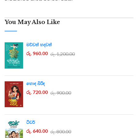
You May Also Like
මව්වත් හදවත්
රු. 960.00
රු. 1,200.00
හොඳ බිරිඳ
රු. 720.00
රු. 900.00
ටීචර්
රු. 640.00
රු. 800.00