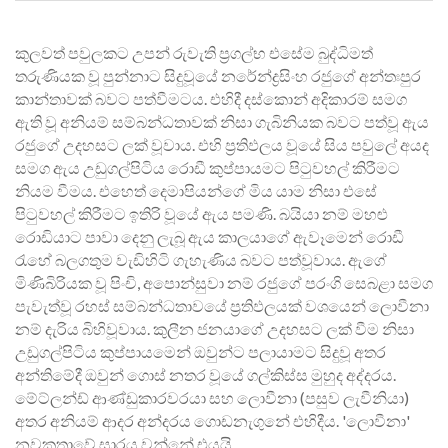
කුලවත් පවුලකට උපන් රුවැති ප්‍රගල්භ එසේම බුද්ධිමත්
තරුණියක වූ පුන්නාට සිදුවූයේ නරේන්ද්‍රසිංහ රජුගේ අන්තඃපුර
කාන්තාවක්‌ බවට පත්වීමටය. එහිදී දස්‌කොන් අදිකාරම් සමග
ඇති වූ අනියම් සම්බන්ධතාවක්‌ නිසා ගැබිනියක බවට පත්වූ ඇය
රජුගේ උදහසට ලක්‌ වූවාය. එහි ප්‍රතිඵලය වූයේ සිය පවුලේ අයද
සමග ඇය උඩුගල්පිටිය රොඩී කුප්පායමට පිටුවහල් කිරීමට
නියම වීමය. එහෙත් දෙමාපියන්ගේ මිය යාම නිසා එසේ
පිටුවහල් කිරීමට ඉතිරි වූයේ ඇය පමණි. බයියා නම් මහළු
රොඩියාට පාවා දෙනු ලැබූ ඇය කාලයාගේ ඇවෑමෙන් රොඩී
රැහේ බලගතුම වැඩිහිටි ගැහැණිය බවට පත්වූවාය. ඇගේ
මිණිබිරියක වූ පිංචි, අපොන්සුවා නම් රජුගේ පරංගි සෙබළා සමග
පැවැත්වූ රහස්‌ සම්බන්ධතාවයේ ප්‍රතිඵලයක්‌ වශයෙන් ලොවීනා
නම් දැරිය බිහිවූවාය. කුලීන ජනයාගේ උදහසට ලක්‌ වීම නිසා
උඩුගල්පිටිය කුප්පායමෙන් ඔවුන්ට පලායාමට සිදුවූ අතර
අන්තිමේදී ඔවුන් ගොස්‌ නතර වූයේ ගල්කිස්‌ස මුහුද අද්දරය.
මේට්‌ලන්ඩ් ආණ්‌ඩුකාරවරයා සහ ලොවීනා (පසුව ලැවීනියා)
අතර අනියම් ආදර අන්දරය ගොඩනැගුනේ එහිදීය. 'ලොවීනා'
නවකතාවේ සාරය වන්නේ එයයි.