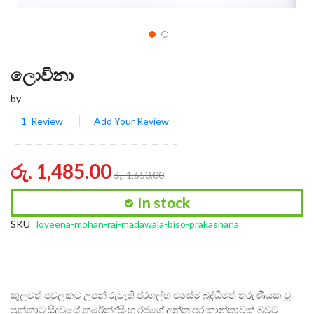
ලොවීනා
by
1
Review
Add Your Review
රු. 1,485.00
රු. 1,650.00
In stock
SKU
loveena-mohan-raj-madawala-biso-prakashana
කුලවත් පවුලකට උපන් රුවැති ප්රගල්භ එසේම බුද්ධිමත් තරුණියක වූ
පුන්නාට සිදුවූයේ නරේන්ද්සිංහ රජුගේ අන්තඃපුර කාන්තාවක් බවට