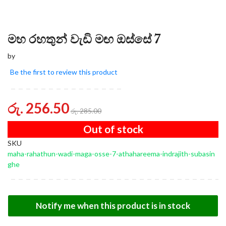
මහ රහතුන් වැඩි මඟ ඔස්සේ 7
by
Be the first to review this product
රු. 256.50
රු. 285.00
Out of stock
SKU
maha-rahathun-wadi-maga-osse-7-athahareema-indrajith-subasin
ghe
Notify me when this product is in stock