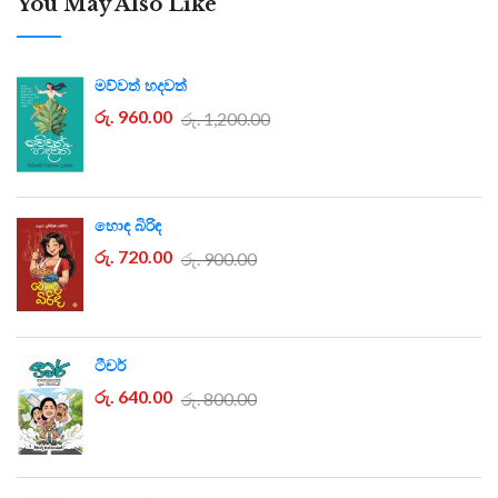
You May Also Like
මව්වත් හදවත්
රු. 960.00
රු. 1,200.00
හොඳ බිරිඳ
රු. 720.00
රු. 900.00
ටීචර්
රු. 640.00
රු. 800.00