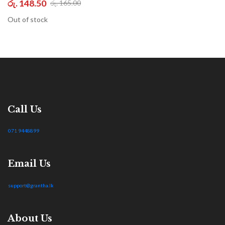
රු. 148.50
රු. 165.00
Out of stock
Call Us
071 9448899
Email Us
support@grantha.lk
About Us