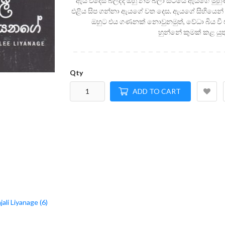
ඇය එදෙස බලද්දී ඔහු නම් බලා සිටියේ ඇයගේ මුහු
එළිය සිප ගන්නා ඇයගේ වත දෙස. ඇයගේ සිහියෙන් ස
ඔහුට එය ගණනක් නොවුනමුත්, වේධා බිය වී
හුන්නේ කුමක් කළ යුතු 
Qty
ADD TO CART
ali Liyanage (6)