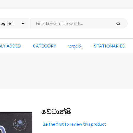
LY ADDED
CATEGORY
කතුවරු
STATIONARIES
Skip
වේධාන්ෂි
to
the
Be the first to review this product
beginning