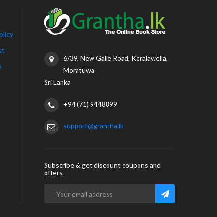
olicy
st
6/39, New Galle Road, Koralawella,
s
Moratuwa
Sri Lanka
+94 (71) 9448899
support@grantha.lk
Subscribe & get discount coupons and
offers.