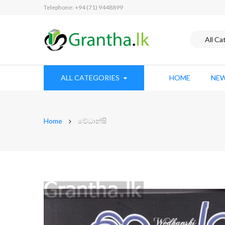
Telephone: +94 (71) 9448899
ALL CATEGORIES
HOME
NEW
Home
වේධාන්ෂි
Skip
to
the
end