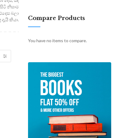
ණ දෙස, සඳ
ිටි නිසාම
 එදෙස බලා
Compare Products
දැයි කියා.
You have no items to compare.