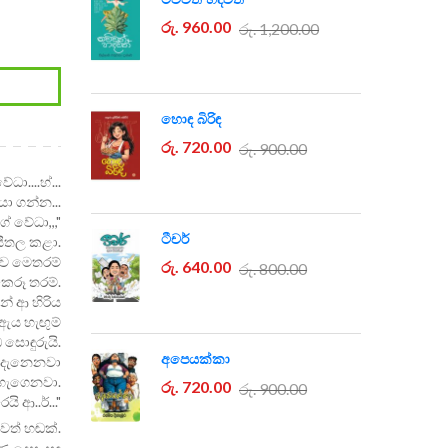
රු. 960.00
රු. 1,200.00
හොඳ බිරිඳ
රු. 720.00
රු. 900.00
ධා....හ්...
ා ගන්න...
ේ වේධා,,,"
ටීචර්
සීතල කළා.
යව මෙතරම්
රු. 640.00
රු. 800.00
කෙරූ
තරම්.
් ආ හිරිය
ඇය හැඟුම්
සොඳුරුයි.
අපෙයක්කා
 දැනෙනවා
හැගෙනවා.
රු. 720.00
රු. 900.00
ි ආ..ර්..."
වත් හඬක්.