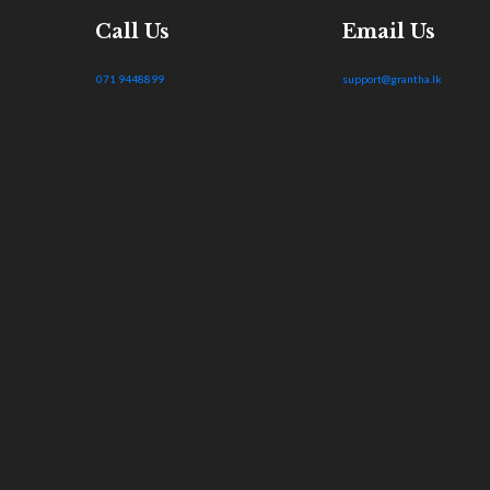
Call Us
Email Us
071 9448899
support@grantha.lk