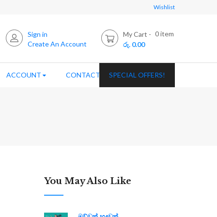
Wishlist
0
item
Sign in
My Cart
Create An Account
රු. 0.00
ACCOUNT
CONTACT US
SPECIAL OFFERS!
You May Also Like
මව්වත් හදවත්