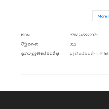
More I
More
ISBN
9786245999071
Information
පිටු ගණන
312
දැනට මුද්‍රණයේ පවතී ද?
මුද්‍රණයේ පවති - In Print