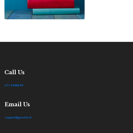
Call Us
071 9448899
Email Us
support@grantha.lk