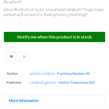
තියෙන්නේ."
අම්මේ කියන්නේ මේ වලව්ව ගොඩක් පරණ එකක්නෙ.? "නැතුව නැතුව
නෝනේ. ඇයි නෝනේ ඒ වංගියක් දැනගෙන උන්නේ නැද්ද"
Notify me when this product is in stock
Author
ප්‍රාර්ථනා බණ්ඩාර - Prarthana Bandara (4)
Publisher
නෙත්රෝ ප්‍රකාශන - Nethro Prakashana (63)
More Information