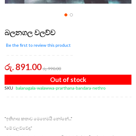
බලනගල වලව්ව
Be the first to review this product
රු. 891.00
රු. 990.00
Out of stock
SKU
balanagala-walawwa-prarthana-bandara-nethro
"ඉතිහාස කතාව මෙහෙමයි නෝනේ..."
"මේ වලව්වේද.”