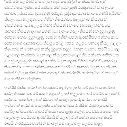
"ඔව්. මේ වලව්වේ නම හැදුන හැටි මම මුලින් ම කියන්නම්, දැන්
මහත්තයෝ ඉතිහාසේ ගත්තම ඕන් දුටුගැමුණු රජතුමාගේ කාලෙටම
යනවා. ඉස්සර ඔය දුටුගැමුණු රජතුමා යුද්දෙට යනකොට මහන්සි හරින්න
කියලා ඔය නලගුනාවට ගිහින් තියෙනවා. තලගුනාව කියන්නේ
මහත්තයෝ ඔය අල්ලපු කන්ද නියෙන්නේ වෙහෙරගල කන්ද. ඔය
කන්දෙ නියෙන දාගැබ ඔතන ඔය දාගැබ හදලා තියෙන්නේ දුටුගැමුණු
රජතුමා නෙව. දුටුගැමුණු රජතුමා ඉතින් ඔතන ආරක්ෂිතව ඉන්නකොට
රජතුමාගේ ආරක්ෂාවට හිටපු සෙබලු සතුරු හමුදාව එනවද කියල බලලා
තියෙන්නේ මේන් මේ කන්ද මුදුනේ ඉදලා. ඔන්න ඔහොම තමයි මේ ගල
බැලුම්ගල නැත්තම් බලන ගල කියලානම් වෙලාතියෙන්නේ, ඉතින් ඕක
ඔය දුටුගැමුණු රජ කාලේ ඉඳන්ම බලන ගලක් විදිහට පාවිච්චි කොරලා
තියෙනවා. කොහොමින් කොහොම හරි මේ කන්දට බලනගල කියන
නමත් වැටිලාඉතින් ඔන්න ආපහු වන්නේ රාජසිංහ රජතුමාගේ කාලෙට
ඔය රාජසිංහ රජතුමාන
ඉංගිරිසි එක්ක සටන් කරනකොට හැංගිලා ඉන්නමේ ප්‍රදේශය භාවිතා
කරල තියෙනවා. මේ කන්ද මුදුනේ ඉඳන් බැලුවම හතර වටේම කඳු පන්ති
පේනවා ගෙන්වා ඉතින් ඕවගෙන් සංඥා හුවමාරු කරගෙන තමයි
ඉංගිගෙන් ආරක්ෂාවෙලාතියෙන්නෙන් ඔය රාජසිංහ රජ්ජුරුවොන්ට
තේරිලානියෙනවා නුවර නියෙන ඔය දළදා මාලිගාවට වඩා මෙහන මේ
බලනගල වටපිටාව ආරක්ෂිතයි කියලා. ඉතින් ඔන්න ඔහොම තමයි
රාජසිංහ රජ්ජුරුවොන්ගේ කාලේ මේ බලනගල වලව්ව හදලා