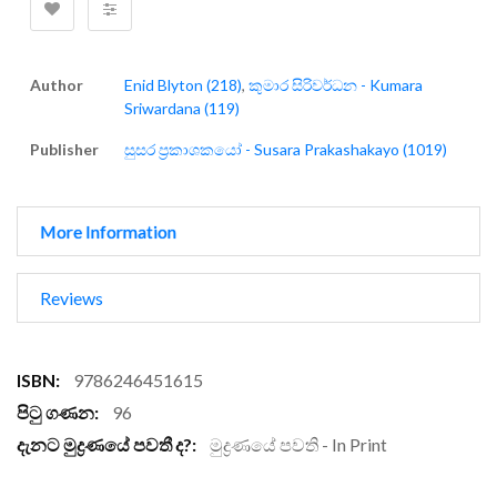
Author
Enid Blyton (218)
,
කුමාර සිරිවර්ධන - Kumara
Sriwardana (119)
Publisher
සුසර ප්‍රකාශකයෝ - Susara Prakashakayo (1019)
More Information
Reviews
More
9786246451615
Information
96
මුද්‍රණයේ පවති - In Print