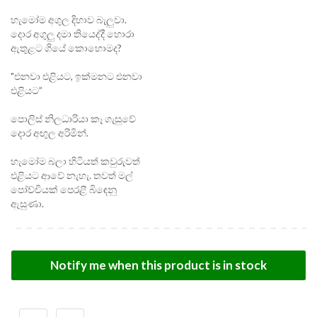
හැමෝම අගුල දිහාව බැලුවා.
දොර අගුලු දමා තියෙද්දී හොරා
ඇතුළට ගියේ කොහොමද?
"එනවා එළියට, ඉක්මනට එනවා
එළියට”
පොලිස් නිලධාරියා කෑ ගැසුවේ
දොර අඟුල අරිමින්.
හැමෝම බලා හිටියත් කවුරුවත්
එළියට ආවේ නැහැ. තවත් මල්
පෝච්චියක් පෙරළී බිඳෙනු
ඇසුණා.
Notify me when this product is in stock