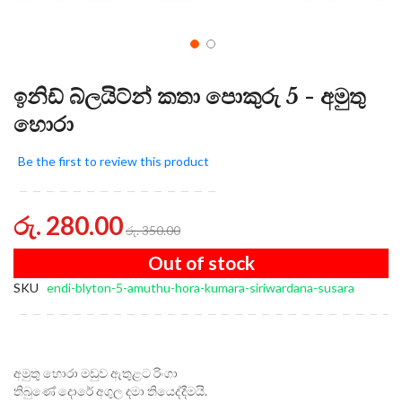
ඉනිඩ් බ්ලයිට්න් කතා පොකුරු 5 - අමුතු
හොරා
Be the first to review this product
රු. 280.00
රු. 350.00
Out of stock
SKU
endi-blyton-5-amuthu-hora-kumara-siriwardana-susara
අමුතු හොරා මඩුව ඇතුළට රිංගා
තිබුණේ දොරේ අගුල දමා තියෙද්දීමයි.