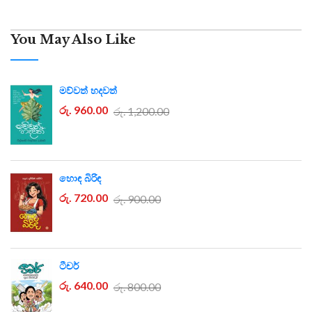
You May Also Like
මව්වත් හදවත්
රු. 960.00
රු. 1,200.00
හොඳ බිරිඳ
රු. 720.00
රු. 900.00
ටීචර්
රු. 640.00
රු. 800.00