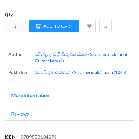
Qty
ADD TO CART
Author
සචින්ද්‍රා ලක්ශ්‍රීණි ගුණසේකර - Sachindra Lakshrini
Gunasekara (4)
Publisher
සරසවි ප්‍රකාශකයෝ - Sarasavi prakashana (1045)
More Information
Reviews
More
9789553134271