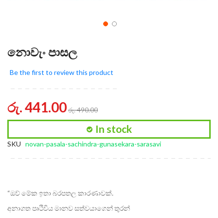
නොවැං පාසල
Be the first to review this product
රු. 441.00
රු. 490.00
In stock
SKU
novan-pasala-sachindra-gunasekara-sarasavi
“ඔව් මේක ඉතා බරපතල කාරණාවක්.
අනාගත පෘථිවිය මානව සත්වයාගෙන් තුරන්