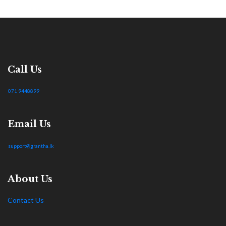
Call Us
071 9448899
Email Us
support@grantha.lk
About Us
Contact Us