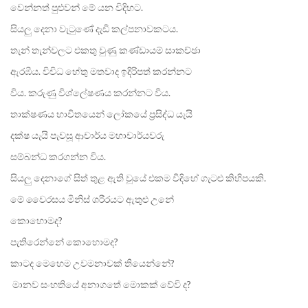
වෙන්නත් පුළුවන් මේ යන විදිහට.
සියලු දෙනා වැටුණේ දැඩි කල්පනාවකටය.
තැන් තැන්වලට එකතු වුණු කණ්ඩායම් සාකච්ඡා
ඇරඹීය. විවිධ හේතු මතවාද ඉදිරිපත් කරන්නට
විය. කරුණු විශ්ලේෂණය කරන්නට විය.
තාක්ෂණය භාවිතයෙන් ලෝකයේ ප්‍රසිද්ධ යැයි
දක්ෂ යැයි පැවසූ ආචාර්ය මහාචාර්යවරු
සම්බන්ධ කරගන්න විය.
සියලු දෙනාගේ සිත් තුළ ඇති වූයේ එකම විදිහේ ගැටළු කිහිපයකි.
මේ වෛරසය මිනිස් ශරීරයට ඇතුළු උනේ
කොහොමද?
පැතිරෙන්නේ කොහොමද?
කාටද මෙහෙම උවමනාවක් තියෙන්නේ?
මානව සංහතියේ අනාගතේ මොකක් වේවි ද?