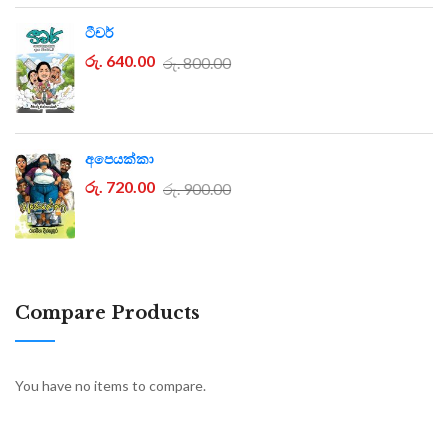
ටීචර්
රු. 640.00
රු. 800.00
අපෙයක්කා
රු. 720.00
රු. 900.00
Compare Products
You have no items to compare.