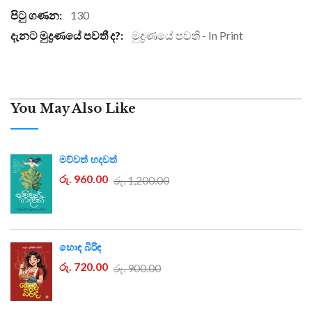
Information
130
මුද්‍රණයේ පවති - In Print
You May Also Like
මව්වත් හදවත්
රු. 960.00
රු. 1,200.00
හොඳ බිරිඳ
රු. 720.00
රු. 900.00